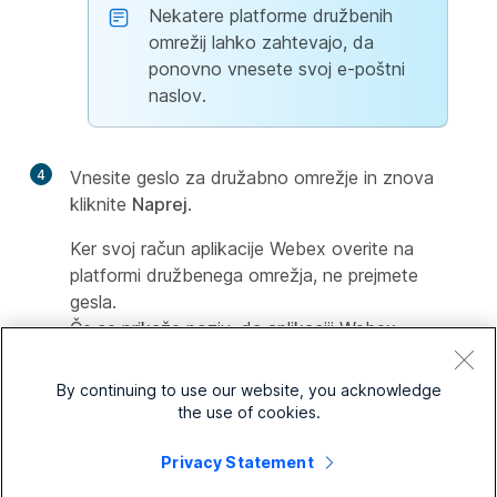
Nekatere platforme družbenih
omrežij lahko zahtevajo, da
ponovno vnesete svoj e-poštni
naslov.
4
Vnesite geslo za družabno omrežje in znova
kliknite
Naprej
.
Ker svoj račun aplikacije Webex overite na
platformi družbenega omrežja, ne prejmete
gesla.
Če se prikaže poziv, da aplikaciji Webex
dovolite dostop do svojega računa, kliknite
Dovoli
.
By continuing to use our website, you acknowledge
the use of cookies.
Aplikacija Webex izpolni nastavitve vašega
profila aplikacije z naslednjimi podatki iz vašega
Privacy Statement
računa družbenega omrežja, če so na voljo: