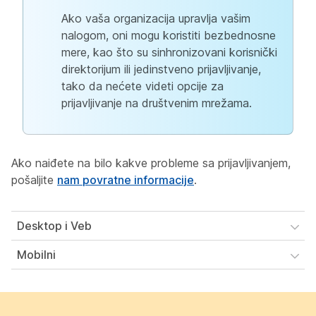
Ako vaša organizacija upravlja vašim
nalogom, oni mogu koristiti bezbednosne
mere, kao što su sinhronizovani korisnički
direktorijum ili jedinstveno prijavljivanje,
tako da nećete videti opcije za
prijavljivanje na društvenim mrežama.
Ako naiđete na bilo kakve probleme sa prijavljivanjem,
pošaljite
nam povratne informacije
.
Desktop i Veb
Mobilni