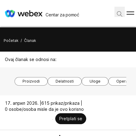
Centar za pomoć
Početak
/
Članak
Ovaj članak se odnosi na:
Proizvodi
Delatnosti
Uloge
Operativni
17. април 2026. |
615 prikaz/prikaza |
0 osobe/osoba misle da je ovo korisno
Pretplati se