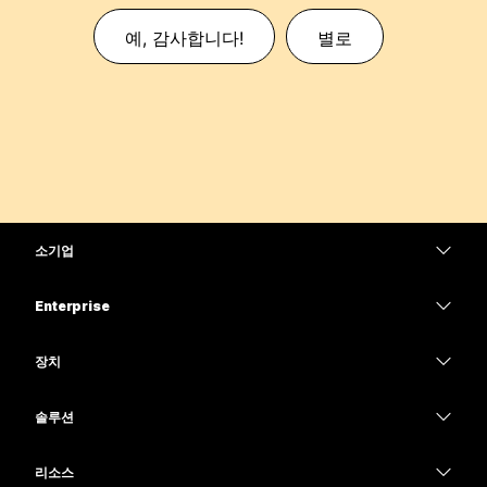
예, 감사합니다!
별로
소기업
가격
Enterprise
Webex 앱
Webex Suite
장치
Meetings
Calling
헤드셋
Calling
솔루션
Meetings
카메라
교육
메시징
메시징
리소스
Desk 시리즈