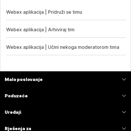
Webex aplikacija | Pridruži se timu
Webex aplikacija | Arhiviraj tim
Webex aplikacija | Učini nekoga moderatorom tima
Malo poslovanje
Cijene
Poduzeće
Aplikacija Webex
Webex Suite
Uređaji
Sastanci
Calling
Slušalice
Calling
Rješenja za
Sastanci