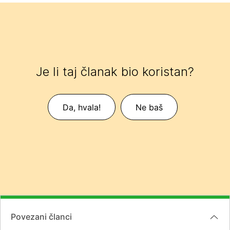
Je li taj članak bio koristan?
Da, hvala!
Ne baš
Povezani članci