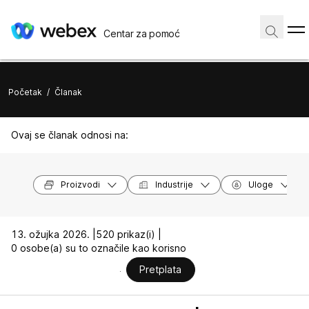
Centar za pomoć
Početak
/
Članak
Ovaj se članak odnosi na:
Proizvodi
Industrije
Uloge
13. ožujka 2026. |
520 prikaz(i) |
0 osobe(a) su to označile kao korisno
Pretplata