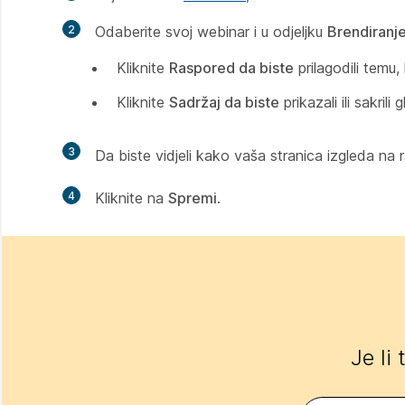
2
Odaberite svoj webinar i u odjeljku
Brendiranj
Kliknite
Raspored da biste
prilagodili temu,
Kliknite
Sadržaj da biste
prikazali ili sakril
3
Da biste vidjeli kako vaša stranica izgleda na r
4
Kliknite na
Spremi
.
Je li