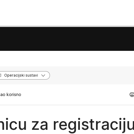
Operacijski sustavi
kao korisno
nicu za registracij