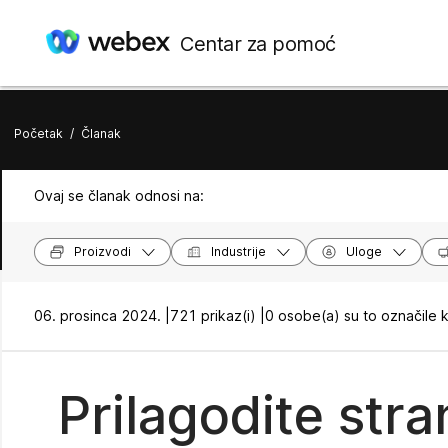
Centar za pomoć
Početak
/
Članak
Ovaj se članak odnosi na:
Proizvodi
Industrije
Uloge
06. prosinca 2024. |
721 prikaz(i) |
0 osobe(a) su to označile 
Prilagodite stra