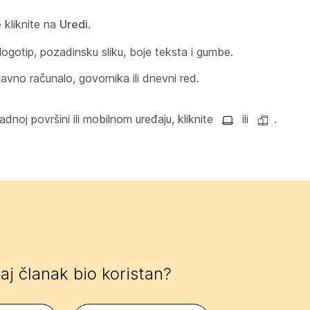
e
kliknite na
Uredi
.
 logotip, pozadinsku sliku, boje teksta i gumbe.
i glavno računalo, govornika ili dnevni red.
adnoj površini ili mobilnom uređaju, kliknite
ili
.
 taj članak bio koristan?