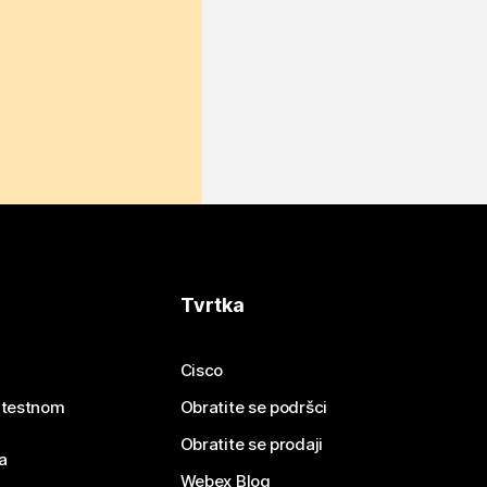
Tvrtka
Cisco
e testnom
Obratite se podršci
Obratite se prodaji
a
Webex Blog