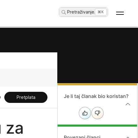
Pretraživanje
...
⌘K
Je li taj članak bio koristan?
Pretplata
u za
Povezani članci