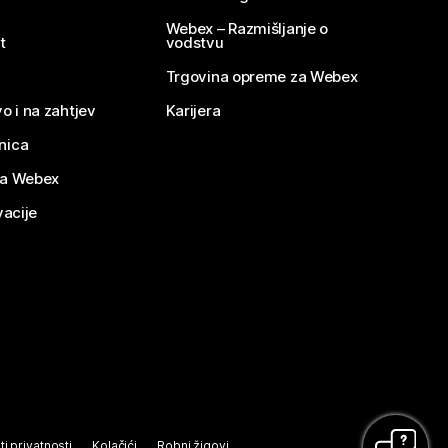
Webex – Razmišljanje o
t
vodstvu
Trgovina opreme za Webex
o i na zahtjev
Karijera
nica
za Webex
vacije
ti privatnosti
Kolačići
Robni žigovi