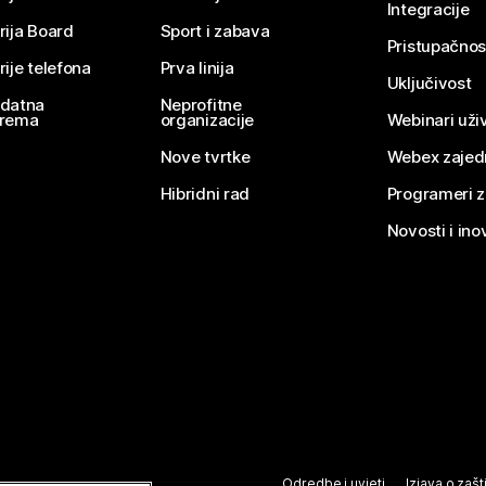
Integracije
rija Board
Sport i zabava
Pristupačnos
rije telefona
Prva linija
Uključivost
datna
Neprofitne
rema
organizacije
Webinari uživ
Nove tvrtke
Webex zajed
Hibridni rad
Programeri 
Novosti i ino
Odredbe i uvjeti
Izjava o zašti