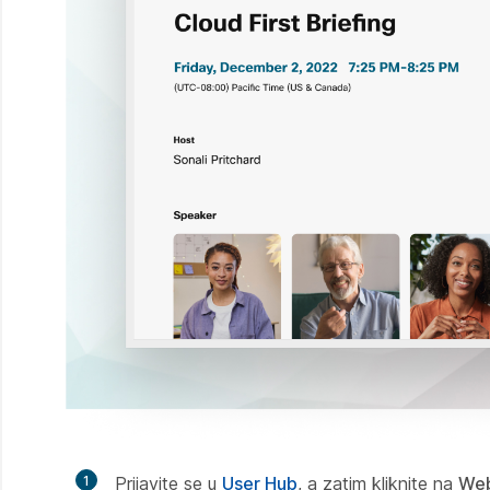
1
Prijavite se u
User Hub
, a zatim kliknite na
Web