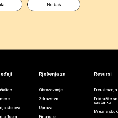
la!
Ne baš
eđaji
Rješenja za
Resursi
ušalice
Obrazovanje
Preuzimanja
mere
Zdravstvo
Pridružite s
sastanku
rija stolova
Uprava
Mrežna obuk
rija Room
Financije