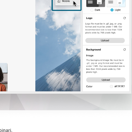
inari
.