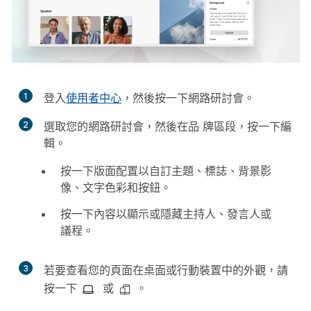
1
登入
使用者中心
，然後按一下
網路研討會
。
2
選取您的網路研討會，然後在
品
牌區段，按一
下編
輯。
按一下
版面配置
以自訂主題、標誌、背景影
像、文字色彩和按鈕。
按一下
內容
以顯示或隱藏主持人、發言人或
議程。
3
若要查看您的頁面在桌面或行動裝置中的外觀，請
按一下
或
。