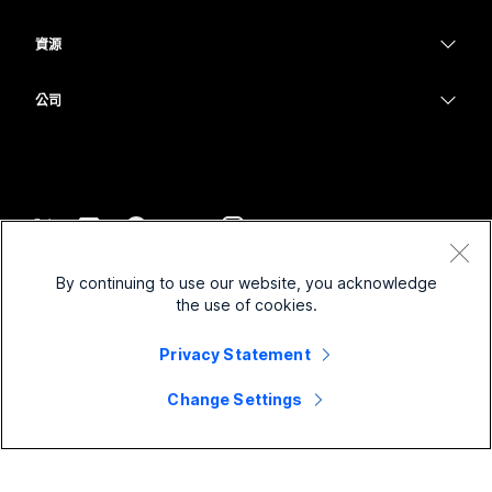
Meetings
攝影機
教育
Messaging
Messaging
資源
Desk 系列
醫療保健
螢幕共用
下載
Slido
Room 系列
公司
政府
加入測驗會議
Webinars
Cisco
Board 系列
財務
線上課程
Events
聯絡技術支援
電話系列
運動與娛樂
整合
Contact Center
聯絡銷售人員
配件
前線
協助工具
CPaaS
條款和條件
Webex 部落格
By continuing to use our website, you acknowledge
非營利
隱私權聲明
包容性
安全性
the use of cookies.
Webex 思想領導力
Cookie
啟動
即時和隨選網路研討會
Control Hub
Webex Merch Store
Privacy Statement
商標
混合式工作
Webex 社群
©
2026
Cisco 和/或其子公司。保留所有權利。
職業
Change Settings
Webex 開發人員
新聞與創新