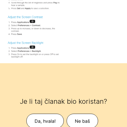
Je li taj članak bio koristan?
Da, hvala!
Ne baš