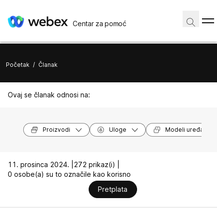
Centar za pomoć
Početak
/
Članak
Ovaj se članak odnosi na:
Proizvodi
Uloge
Modeli uređaja
11. prosinca 2024. |
272 prikaz(i) |
0 osobe(a) su to označile kao korisno
Pretplata