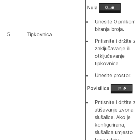
Nula
Unesite
0
prilikom
biranja broja.
5
Tipkovnica
Pritisnite i držite za
zaključavanje ili
otključavanje
tipkovnice.
Unesite prostor.
Povisilica
Pritisnite i držite za
utišavanje zvona
slušalice. Ako je
konfigurirana,
slušalica umjesto
toga vibrira.