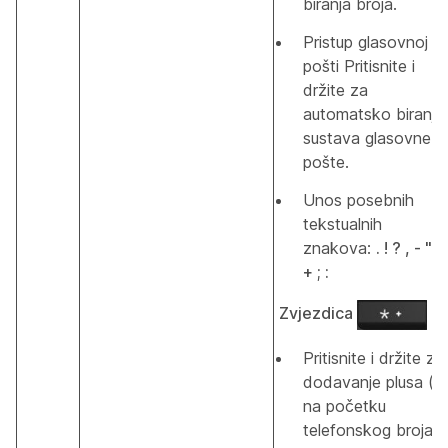
biranja broja.
Pristup glasovnoj
pošti Pritisnite i
držite za
automatsko biranje
sustava glasovne
pošte.
Unos posebnih
tekstualnih
znakova:
. ! ? , - " 
+ ; :
Zvjezdica
Pritisnite i držite za
dodavanje plusa (+
na početku
telefonskog broja.