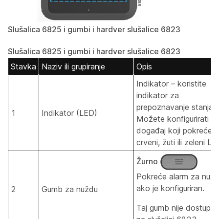
Slušalica 6825 i gumbi i hardver slušalice 6823
Slušalica 6825 i gumbi i hardver slušalice 6823
Stavka
Naziv ili grupiranje
Opis
Indikator – koristite
indikator za
prepoznavanje stanja.
1
Indikator (LED)
Možete konfigurirati
događaj koji pokreće
crveni, žuti ili zeleni LE
Žurno
Pokreće alarm za nužd
ako je konfiguriran.
2
Gumb za nuždu
Taj gumb nije dostupa