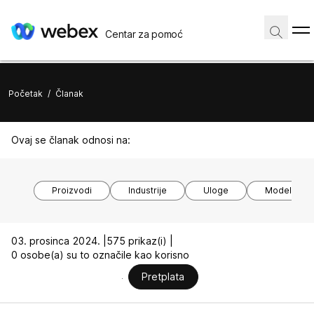
Centar za pomoć
Početak
/
Članak
Ovaj se članak odnosi na:
Proizvodi
Industrije
Uloge
Modeli uređ
03. prosinca 2024. |
575 prikaz(i) |
0 osobe(a) su to označile kao korisno
Pretplata