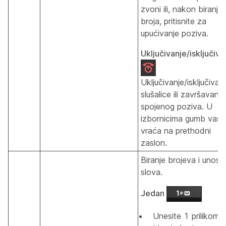
zvoni ili, nakon biranja
broja, pritisnite za
upućivanje poziva.
Uključivanje/isključiva
Uključivanje/isključivan
slušalice ili završavanje
spojenog poziva. U
izbornicima gumb vas
vraća na prethodni
zaslon.
Biranje brojeva i unos
slova.
Jedan
Unesite
1
prilikom