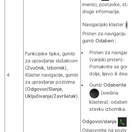
imenici, postavke, statu
druge informacije.
Navigacijski klaster
Prsten za navigaciju i
gumb
Odaberi
:
Prsten za navigacij
Funkcijske tipke, gumbi
(vanjski prsten):
za upravljanje slušalicom
Pomaknite se gore,
(
Zvučnik
,
Izbornik
),
dolje, lijevo ili desno
4
Klaster navigacije, gumbi
za upravljanje pozivima
Gumb
Odaberite
(
Odgovor/Slanje
,
(sredina
Uključivanje/Završetak
).
klastera): odaberite
stavku izbornika.
Odgovor/slanje
Odgovorite na poziv ko