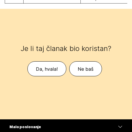
Je li taj članak bio koristan?
Da, hvala!
Ne baš
Malo poslovanje