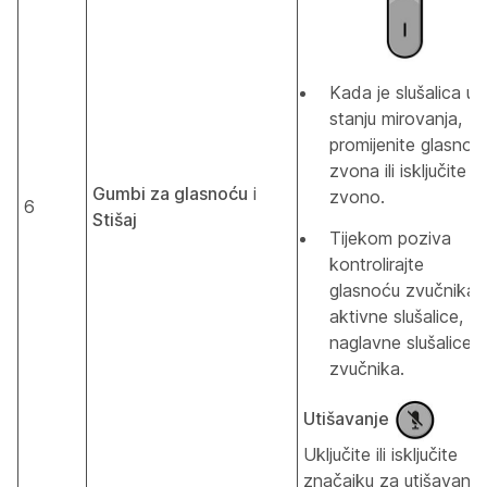
Kada je slušalica u
stanju mirovanja,
promijenite glasnoć
zvona ili isključite
Gumbi za glasnoću
i
zvono.
6
Stišaj
Tijekom poziva
kontrolirajte
glasnoću zvučnika
aktivne slušalice,
naglavne slušalice ili
zvučnika.
Utišavanje
Uključite ili isključite
značajku za utišavanje