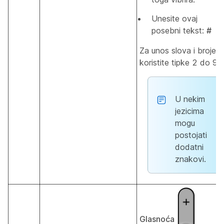
Unesite ovaj
posebni tekst:
#
Za unos slova i brojev
koristite tipke 2 do 9.
U nekim
jezicima
mogu
postojati
dodatni
znakovi.
Glasnoća