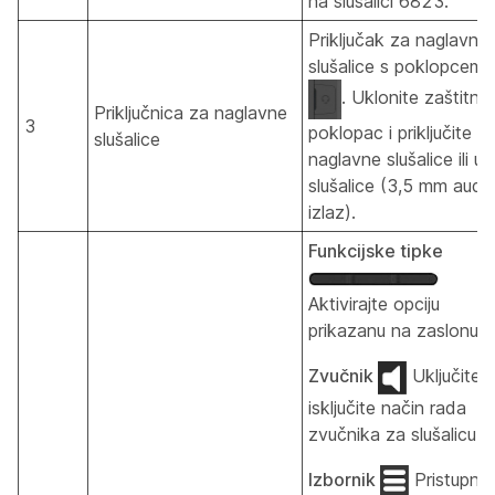
na slušalici 6823.
Priključak za naglavne
slušalice s poklopcem
. Uklonite zaštitni
Priključnica za naglavne
3
poklopac i priključite
slušalice
naglavne slušalice ili u
slušalice (3,5 mm audi
izlaz).
Funkcijske tipke
Aktivirajte opciju
prikazanu na zaslonu.
Zvučnik
Uključite i
isključite način rada
zvučnika za slušalicu.
Izbornik
Pristupni