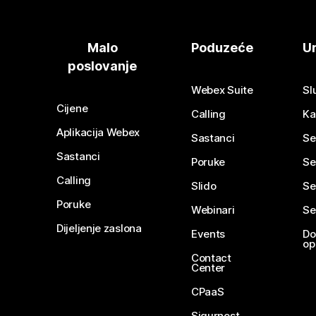
Malo
Poduzeće
Ur
poslovanje
Webex Suite
Sl
Cijene
Calling
Ka
Aplikacija Webex
Sastanci
Se
Sastanci
Poruke
Se
Calling
Slido
Se
Poruke
Webinari
Se
Dijeljenje zaslona
Events
Do
op
Contact
Center
CPaaS
Sigurnost