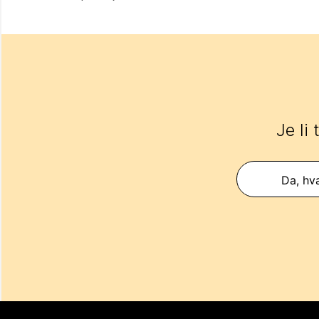
Je li
Da, hva