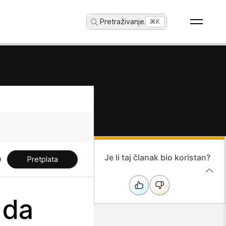
Pretraživanje
...
⌘K
Je li taj članak bio koristan?
Pretplata
 da