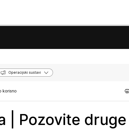
Operacijski sustavi
o korisno
a | Pozovite druge