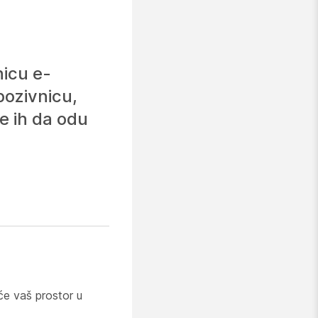
nicu e-
pozivnicu,
e ih da odu
 će vaš prostor u