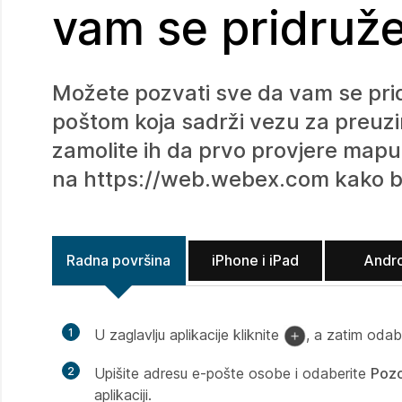
vam se pridruž
Možete pozvati sve da vam se prid
poštom koja sadrži vezu za preuzi
zamolite ih da prvo provjere mapu 
na https://web.webex.com kako bi s
Radna površina
iPhone i iPad
Andr
1
U zaglavlju aplikacije kliknite
, a zatim odab
2
Upišite adresu e-pošte osobe i odaberite
Poz
aplikaciji.