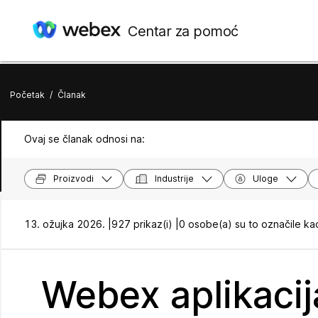
Centar za pomoć
Početak
/
Članak
Ovaj se članak odnosi na:
Proizvodi
Industrije
Uloge
13. ožujka 2026. |
927 prikaz(i) |
0 osobe(a) su to označile ka
Webex aplikacij