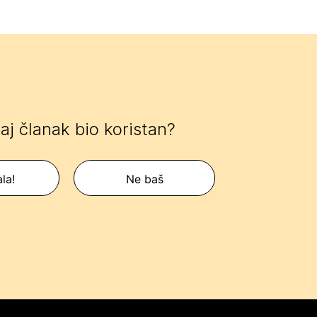
 taj članak bio koristan?
la!
Ne baš