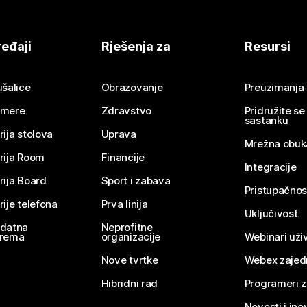
eđaji
Rješenja za
Resursi
ušalice
Obrazovanje
Preuzimanja
mere
Zdravstvo
Pridružite s
sastanku
rija stolova
Uprava
Mrežna obuk
rija Room
Financije
Integracije
rija Board
Sport i zabava
Pristupačnos
rije telefona
Prva linija
Uključivost
datna
Neprofitne
rema
organizacije
Webinari uživ
Nove tvrtke
Webex zajed
Hibridni rad
Programeri 
Novosti i ino