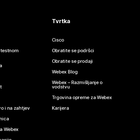
Tvrtka
Cisco
e testnom
Obratite se podršci
Obratite se prodaji
a
Webex Blog
Webex – Razmišljanje o
t
vodstvu
Trgovina opreme za Webex
o i na zahtjev
Karijera
nica
za Webex
vacije