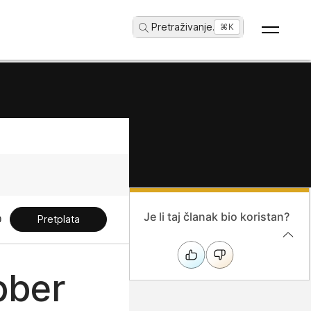
Pretraživanje
...
⌘K
Je li taj članak bio koristan?
Pretplata
bber