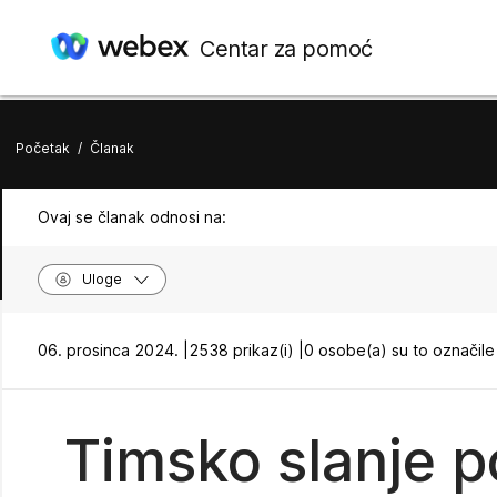
Centar za pomoć
Početak
/
Članak
Ovaj se članak odnosi na:
Uloge
06. prosinca 2024. |
2538 prikaz(i) |
0 osobe(a) su to označile
Timsko slanje p