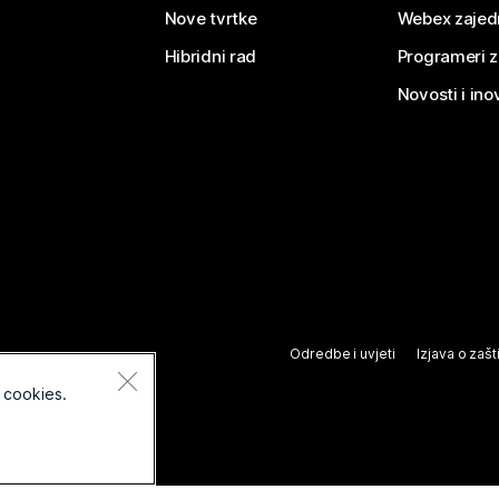
Nove tvrtke
Webex zajed
Hibridni rad
Programeri 
Novosti i ino
Odredbe i uvjeti
Izjava o zašti
 cookies.