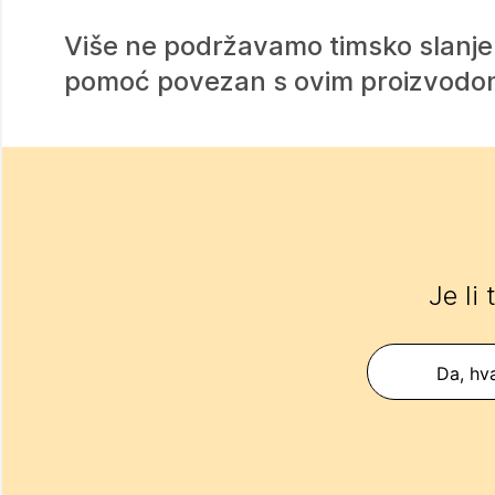
Više ne podržavamo timsko slanje
pomoć povezan s ovim proizvodom
Je li
Da, hva