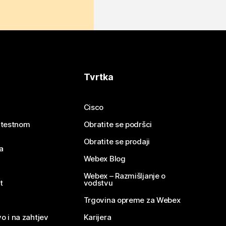
Tvrtka
Cisco
e testnom
Obratite se podršci
Obratite se prodaji
a
Webex Blog
Webex – Razmišljanje o
t
vodstvu
Trgovina opreme za Webex
o i na zahtjev
Karijera