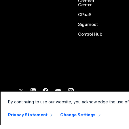
Contact
Center
CPaaS
Sigurnost
Control Hub
©
2026
Cisco i/ili njegova povezana društva. Sva prava pridržana.
By continuing to use our website, you acknowledge the use of
Privacy Statement
Change Settings