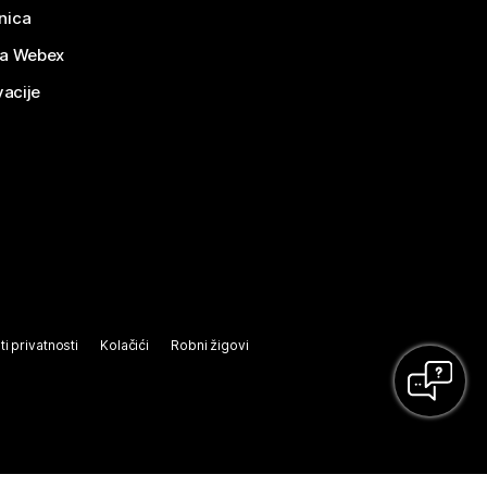
nica
za Webex
vacije
ti privatnosti
Kolačići
Robni žigovi