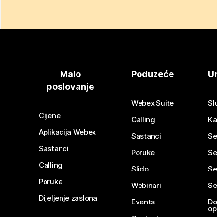
Malo
Poduzeće
Ur
poslovanje
Webex Suite
Sl
Cijene
Calling
Ka
Aplikacija Webex
Sastanci
Se
Sastanci
Poruke
Se
Calling
Slido
Se
Poruke
Webinari
Se
Dijeljenje zaslona
Events
Do
op