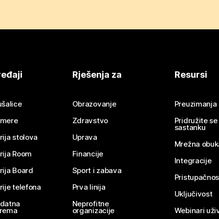
eđaji
Rješenja za
Resursi
ušalice
Obrazovanje
Preuzimanja
mere
Zdravstvo
Pridružite s
sastanku
rija stolova
Uprava
Mrežna obuk
rija Room
Financije
Integracije
rija Board
Sport i zabava
Pristupačnos
rije telefona
Prva linija
Uključivost
datna
Neprofitne
rema
organizacije
Webinari uživ