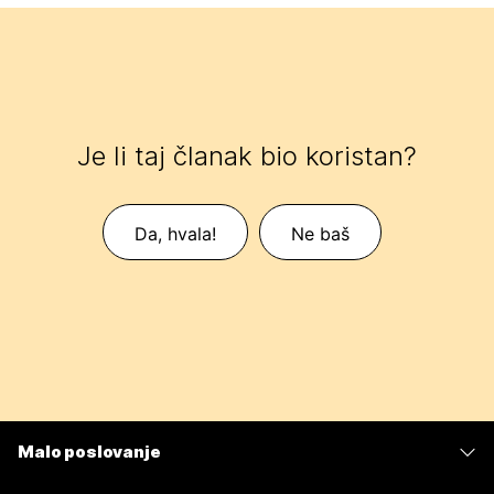
Je li taj članak bio koristan?
Da, hvala!
Ne baš
Malo poslovanje
Cijene