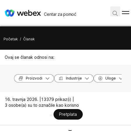
Centar za pomoć
Početak
/
Članak
Ovaj se članak odnosi na:
Proizvodi
Industrije
Uloge
16. travnja 2026. |
13379 prikaz(i) |
3 osobe(a) su to označile kao korisno
Pretplata