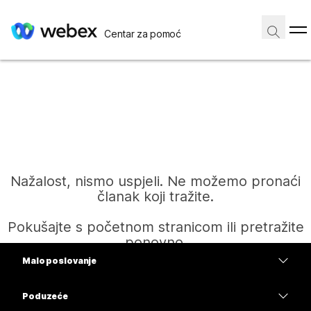
Centar za pomoć
Nažalost, nismo uspjeli. Ne možemo pronaći
članak koji tražite.
Pokušajte s početnom stranicom ili pretražite
ponovno.
Malo poslovanje
Cijene
Poduzeće
Početak