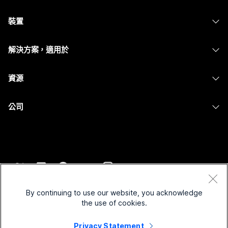
Webex 應用程式
需要答案？
Webex Suite
裝置
Meetings
Calling
提交問題
耳機
Calling
解決方案，適用於
Meetings
攝影機
Messaging
教育
Messaging
資源
Desk 系列
螢幕共用
醫療保健
Slido
下載
Room 系列
公司
政府
Webinars
加入測驗會議
Board 系列
Cisco
財務
Events
線上課程
電話系列
聯絡技術支援
運動與娛樂
Contact Center
整合
配件
聯絡銷售人員
前線
CPaaS
協助工具
條款和條件
Webex 部落格
非營利
安全性
By continuing to use our website, you acknowledge
包容性
隱私權聲明
the use of cookies.
Webex 思想領導力
啟動
Control Hub
Cookie
即時和隨選網路研討會
Privacy Statement
Webex Merch Store
商標
混合式工作