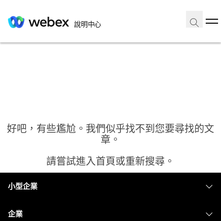
說明中心
好吧，有些尷尬。我們似乎找不到您要尋找的文
章。
請嘗試進入首頁或重新搜尋。
小型企業
首頁
定價
企業