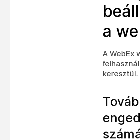
beál
a we
A WebEx w
felhaszná
keresztül.
Továb
enged
számá