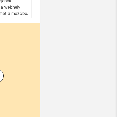
ájának
e a webhely
ímét a mezőbe.