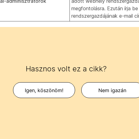
dal-adminisztrátorok
adott webhely rendszergazd
megfontolásra. Ezután írja b
rendszergazdájának e-mail c
Hasznos volt ez a cikk?
Igen, köszönöm!
Nem igazán