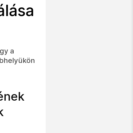
álása
gy a
ebhelyükön
sének
k