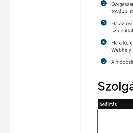
2
Görgesse
további s
3
Ha az öss
szolgálta
4
Ha a kére
Webhely r
5
A módosít
Szolgá
beállítás