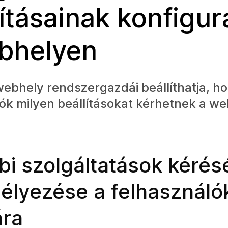
lításainak konfigur
bhelyen
ebhely rendszergazdái beállíthatja, ho
lók milyen beállításokat kérhetnek a w
bi szolgáltatások kéré
élyezése a felhasználó
ra