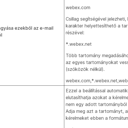
webex.com
Csillag segítségével jelezheti
karakter helyettesíthető a t
gyása ezekből az e-mail
részével:
l
*.webex.net
Több tartomány megadásához
az egyes tartományokat ves
(szóközök nélkül).
webex.com,*.webex.net,web
Ezzel a beállítással automati
elutasíthatja azokat a kérelm
nem egy adott tartományból
Adja meg azt a tartományt, 
kérelmeket ebben a formátum