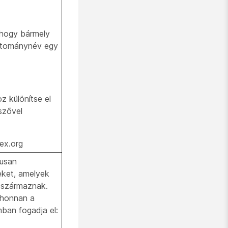
, hogy bármely
artománynév egy
 különítse el
szővel
ex.org
kusan
eket, amelyek
 származnak.
ahonnan a
ban fogadja el: