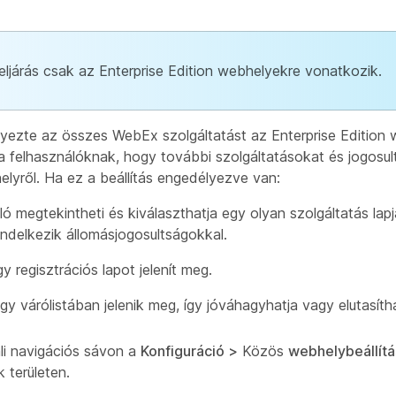
eljárás csak az Enterprise Edition webhelyekre vonatkozik.
ezte az összes WebEx szolgáltatást az Enterprise Edition 
a felhasználóknak, hogy további szolgáltatásokat és jogosu
elyről. Ha ez a beállítás engedélyezve van:
ló megtekintheti és kiválaszthatja egy olyan szolgáltatás lap
delkezik állomásjogosultságokkal.
 regisztrációs lapot jelenít meg.
gy várólistában jelenik meg, így jóváhagyhatja vagy elutasítha
ali navigációs sávon a
Konfiguráció >
Közös
webhelybeállít
ok
területen.