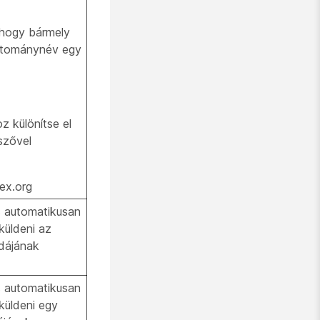
, hogy bármely
artománynév egy
 különítse el
szővel
ex.org
es automatikusan
 küldeni az
dájának
es automatikusan
 küldeni egy