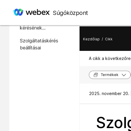
Ebben a cikkben
Súgóközpont
További szolgáltatások
kérésének
engedélyezése a
Kezdőlap
/
Cikk
Szolgáltatáskérés
felhasználók számára
beállításai
A cikk a következőre
Termékek
2025. november 20. 
Szol