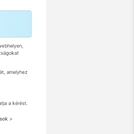
webhelyen,
ltságokat
ját, amelyhez
tja a kérést.
ások
>