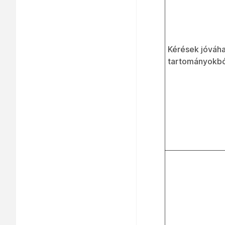
Kérések jóváha
tartományokbó