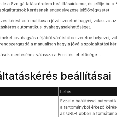
n le a
Szolgáltatáskérelem beállításai
elemre, és jelölje be a
zolgáltatások kérésének
engedélyezése jelölőnégyzetet.
zes kérést automatikusan jóvá szeretné hagyni, válassza a
táskérés automatikus jóváhagyása
lehetőséget.
lmeket jóváhagyás céljából várólistába szeretné helyezni, vá
endszergazdája manuálisan hagyja jóvá a szolgáltatási kér
ások mentéséhez válassza a Frissítés
lehetőséget
.
ltatáskérés beállításai
Leírás
Ezzel a beállítással automati
a tartományból érkező kérés
az URL-t ebben a formátumb