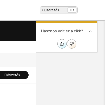
Keresés
...
⌘K
Hasznos volt ez a cikk?
Előfizetés