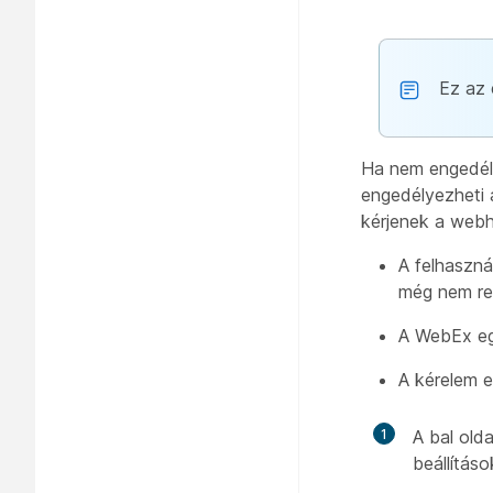
Ez az 
Ha nem engedély
engedélyezheti 
kérjenek a webh
A felhaszná
még nem ren
A WebEx egy
A kérelem e
1
A bal old
beállítás