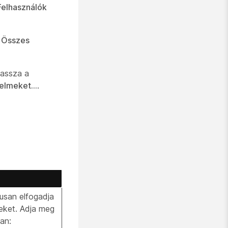
Felhasználók
z
Összes
lassza a
elmeket...
.
kusan elfogadja
eket. Adja meg
an: