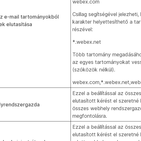
webex.com
Csillag segítségével jelezheti
z e-mail tartományokból
karakter helyettesíthető a t
k elutasítása
részével:
*.webex.net
Több tartomány megadásához
az egyes tartományokat ves
(szóközök nélkül).
webex.com,*.webex.net,web
Ezzel a beállítással az össz
elutasított kérést el szeretné
lyrendszergazda
összes webhely rendszergaz
megfontolásra.
Ezzel a beállítással az össz
elutasított kérést el szeretné