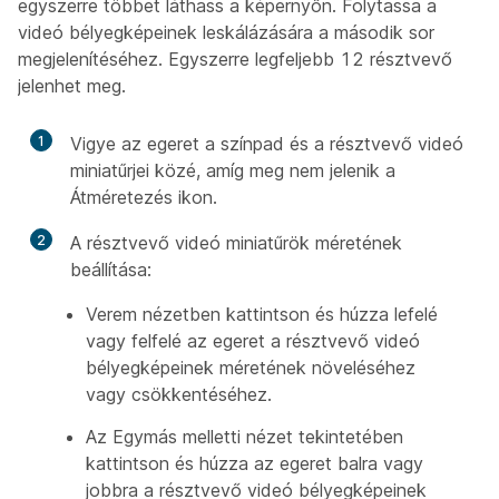
egyszerre többet láthass a képernyőn. Folytassa a
videó bélyegképeinek leskálázására a második sor
megjelenítéséhez. Egyszerre legfeljebb 12 résztvevő
jelenhet meg.
1
Vigye az egeret a színpad és a résztvevő videó
miniatűrjei közé, amíg meg nem jelenik a
Átméretezés ikon.
2
A résztvevő videó miniatűrök méretének
beállítása:
Verem nézetben kattintson és húzza lefelé
vagy felfelé az egeret a résztvevő videó
bélyegképeinek méretének növeléséhez
vagy csökkentéséhez.
Az Egymás melletti nézet tekintetében
kattintson és húzza az egeret balra vagy
jobbra a résztvevő videó bélyegképeinek