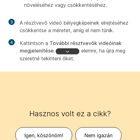
növeléséhez vagy csökkentéséhez.
3
A résztvevő videó bélyegképeinek elrejtéséhez
csökkentse a méretet, amíg el nem tűnik.
4
Kattintson a
További résztvevők videóinak
megjelenítése
elemre, ha újra meg
szeretné tekinteni őket.
Hasznos volt ez a cikk?
Igen, köszönöm!
Nem igazán