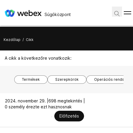
Súgóközpont
Kezdőlap
/
Cikk
A cikk a következőre vonatkozik:
Termékek
Szerepkörök
Operációs rendszere
2024. november 29. |
698 megtekintés |
0 személy érezte ezt hasznosnak
Előfizetés