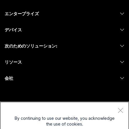
価格
エンタープライズ
Webex アプリ
Webex スイート
デバイス
Meetings
Calling
ヘッドセット
Calling
次のためのソリューション:
Meetings
カメラ
メッセージング
教育
メッセージング
リソース
Desk シリーズ
画面共有
ヘルスケア
Slido
ダウンロード
Room シリーズ
会社
行政
ウェビナー
テストミーティングに参加
Board シリーズ
Cisco
財務
Events
オンラインクラス
Phone シリーズ
サポートへお問い合わせ
スポーツとエンターテインメント
Contact Center
インテグレーション
アクセサリ
セールスに問い合わせ
フロントライン
CPaaS
アクセシビリティ
By continuing to use our website, you acknowledge
利用規約
Webex Blog
the use of cookies.
非営利
セキュリティ