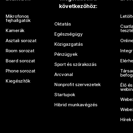
következőhöz:
Küldjön be egy kérdést
Mikrofonos
Letöl
fejhallgatók
Oktatás
Csatl
Kamerák
teszt
Egészségügy
Asztali sorozat
Onlin
Közigazgatás
Room sorozat
Integ
Pénzügyek
Board sorozat
Elérh
Sport és szórakozás
Phone sorozat
Társa
Arcvonal
befog
Kiegészítők
Nonprofit szervezetek
Élő és
webin
Startupok
Webex
Hibrid munkavégzés
Webex
Hírek 