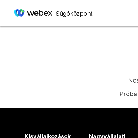
Súgóközpont
Nos
Próbál
Kisvállalkozások
Nagyvállalati