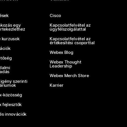
tések
Cisco
akozás egy
Kapcsolatfelvétel az
értekezlethez
ügyfélszolgálattal
e kurzusok
Kapcsolatfelvétel az
értékesítési csoporttal
rációk
Webex Blog
etőség
Webex Thought
Leadership
dalmi
adás
Webex Merch Store
 igény szerinti
áriumok
Karrier
-közösség
 fejlesztők
és innovációk