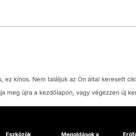
, ez kínos. Nem találjuk az Ön által keresett cik
ja meg újra a kezdőlapon, vagy végezzen új ke
Kezdőlap
Eszközök
Megoldások a
Erőf
Válaszra van szüksége?