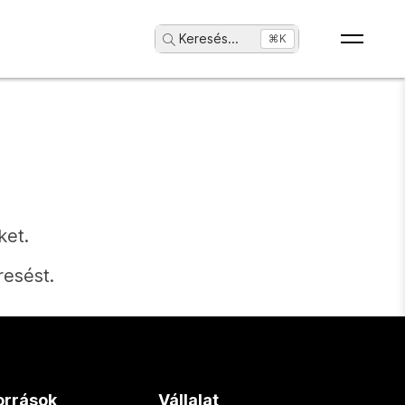
Keresés
...
⌘K
ket.
resést.
orrások
Vállalat