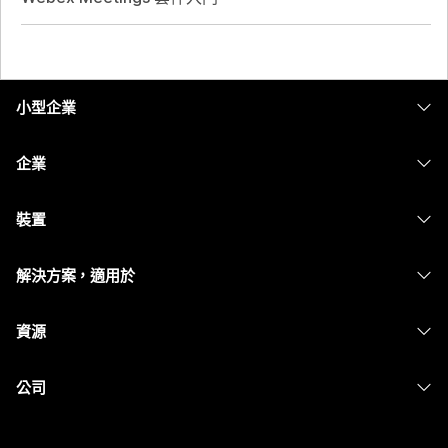
小型企業
定價
企業
Webex 應用程式
Webex Suite
裝置
Meetings
Calling
耳機
Calling
解決方案，適用於
Meetings
攝影機
Messaging
教育
Messaging
資源
Desk 系列
螢幕共用
醫療保健
Slido
下載
Room 系列
公司
政府
Webinars
加入測驗會議
Board 系列
Cisco
財務
Events
線上課程