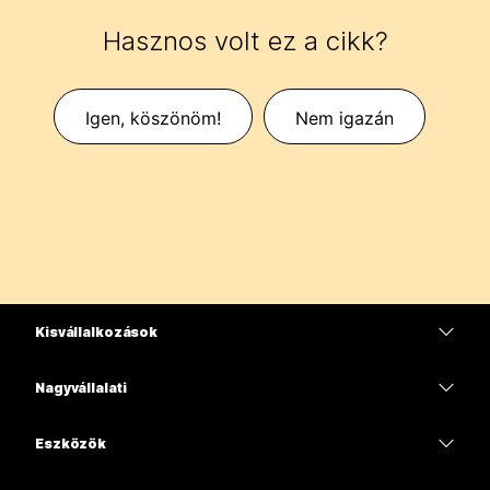
Hasznos volt ez a cikk?
Igen, köszönöm!
Nem igazán
Kisvállalkozások
Díjszabás
Nagyvállalati
Webex alkalmazás
Webex Suite
Eszközök
Meetings
Calling
Mikrofonos fejhallgatók