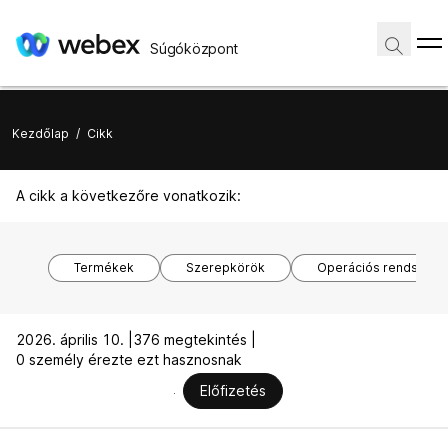
Súgóközpont
Kezdőlap
/
Cikk
A cikk a következőre vonatkozik:
Termékek
Szerepkörök
Operációs rendszere
2026. április 10. |
376 megtekintés |
0 személy érezte ezt hasznosnak
Előfizetés