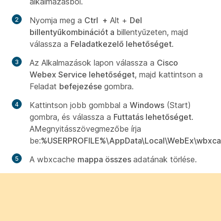
alkalmazásból.
Nyomja meg a
Ctrl
+
Alt +
Del
billentyűkombinációt a
billentyűzeten, majd
válassza a
Feladatkezelő lehetőséget
.
Az
Alkalmazások
lapon válassza a
Cisco
Webex Service lehetőséget
, majd kattintson a
Feladat
befejezése
gombra.
Kattintson jobb gombbal a
Windows
(Start)
gombra, és válassza a
Futtatás lehetőséget
.
A
Megnyitás
szövegmezőbe írja
be:
%USERPROFILE%\AppData\Local\WebEx\wbxca
A wbxcache
mappa összes
adatának törlése.