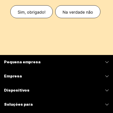
Sim, obrigado!
Na verdade não
Pequena empresa
Preços
Empresa
Aplicativo Webex
Webex Suite
Dispositivos
Meetings
Calling
Fones de ouvido
Calling
Soluções para
Meetings
Câmeras
Mensagens