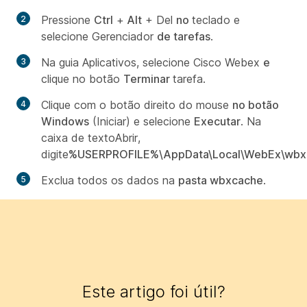
Pressione
Ctrl
+
Alt
+ Del
no
teclado e
selecione Gerenciador
de tarefas
.
Na guia
Aplicativos
, selecione Cisco Webex
e
clique no botão
Terminar
tarefa.
Clique com o botão direito do mouse
no botão
Windows
(Iniciar) e selecione
Executar
. Na
caixa de texto
Abrir
,
digite
%USERPROFILE%\AppData\Local\WebEx\wbx
Exclua todos os dados na
pasta wbxcache
.
Este artigo foi útil?