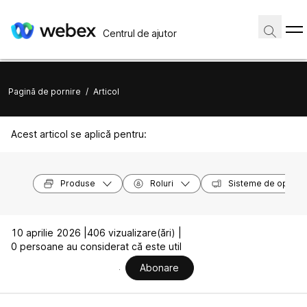
Centrul de ajutor
Pagină de pornire
/
Articol
Acest articol se aplică pentru:
Produse
Roluri
Sisteme de operar
10 aprilie 2026 |
406 vizualizare(ări) |
0 persoane au considerat că este util
Abonare