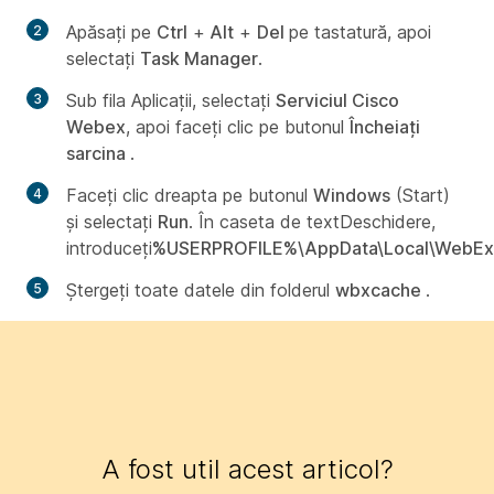
Apăsaţi pe
Ctrl
+
Alt
+
Del
pe tastatură, apoi
selectaţi
Task Manager
.
Sub fila
Aplicații
, selectați
Serviciul Cisco
Webex
, apoi faceți clic pe butonul
Încheiați
sarcina
.
Faceţi clic dreapta pe butonul
Windows
(Start)
şi selectaţi
Run
. În caseta de text
Deschidere
,
introduceți
%USERPROFILE%\AppData\Local\WebEx
Ștergeți toate datele din folderul
wbxcache
.
A fost util acest articol?