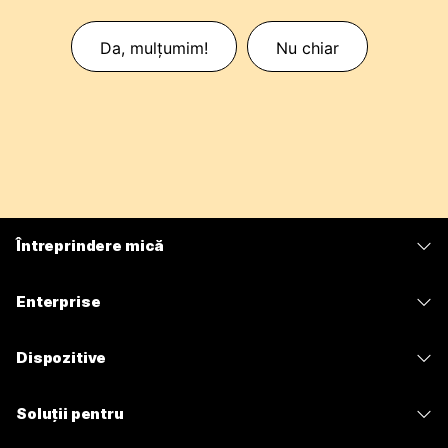
Da, mulțumim!
Nu chiar
Întreprindere mică
Prețuri
Enterprise
Aplicația Webex
Webex Suite
Dispozitive
Meetings
Calling
Căști
Calling
Soluții pentru
Meetings
Camere
Mesagerie