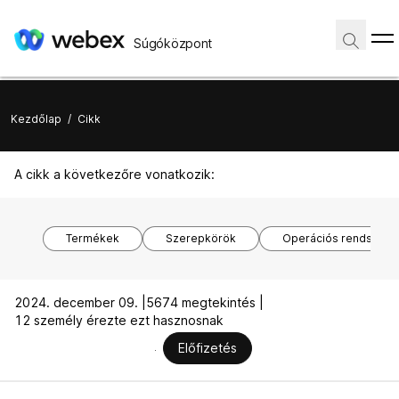
Súgóközpont
Kezdőlap
/
Cikk
A cikk a következőre vonatkozik:
Termékek
Szerepkörök
Operációs rendszere
2024. december 09. |
5674 megtekintés |
12 személy érezte ezt hasznosnak
Előfizetés