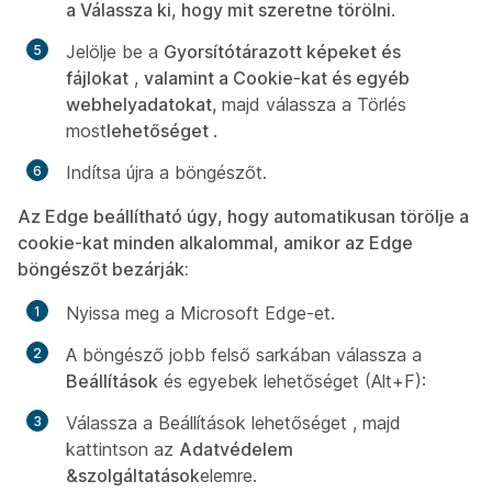
a Válassza ki, hogy mit szeretne törölni
.
Jelölje be a
Gyorsítótárazott képeket és
fájlokat
,
valamint a Cookie-kat és egyéb
webhelyadatokat,
majd válassza a Törlés
most
lehetőséget
.
Indítsa újra a böngészőt.
Az Edge beállítható úgy, hogy automatikusan törölje a
cookie-kat minden alkalommal, amikor az Edge
böngészőt bezárják:
Nyissa meg a Microsoft Edge-et.
A böngésző jobb felső sarkában válassza a
Beállítások
és egyebek lehetőséget (Alt+F):
Válassza a Beállítások lehetőséget
, majd
kattintson az
Adatvédelem
&szolgáltatások
elemre.