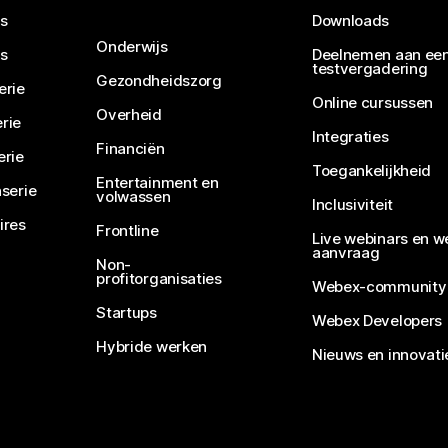
s
Downloads
Onderwijs
s
Deelnemen aan ee
testvergadering
Gezondheidszorg
erie
Online cursussen
Overheid
rie
Integraties
Financiën
erie
Toegankelijkheid
Entertainment en
serie
volwassen
Inclusiviteit
ires
Frontline
Live webinars en w
aanvraag
Non-
profitorganisaties
Webex-community
Startups
Webex Developers
Hybride werken
Nieuws en innovati