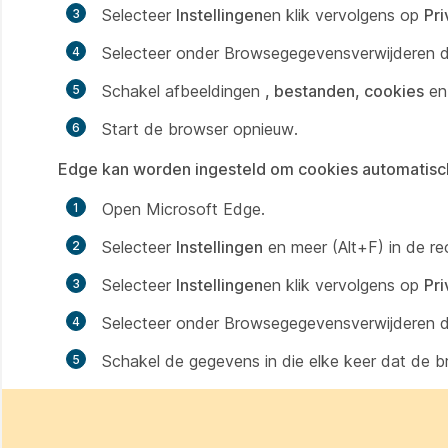
Selecteer
Instellingen
en klik vervolgens op
Pri
Selecteer
onder Browsegegevens
verwijderen 
Schakel afbeeldingen
, bestanden, cookies
e
Start de browser opnieuw.
Edge kan worden ingesteld om cookies automatisch
Open Microsoft Edge.
Selecteer
Instellingen
en meer (Alt+F) in de 
Selecteer
Instellingen
en klik vervolgens op
Pri
Selecteer
onder Browsegegevens
verwijderen 
Schakel de gegevens in die elke keer dat de b