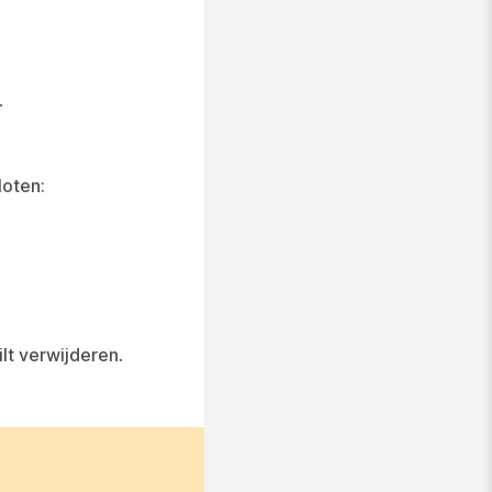
.
loten:
ilt verwijderen
.