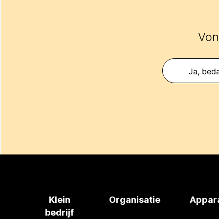
Vond
Ja, beda
Klein
Organisatie
Appar
bedrijf