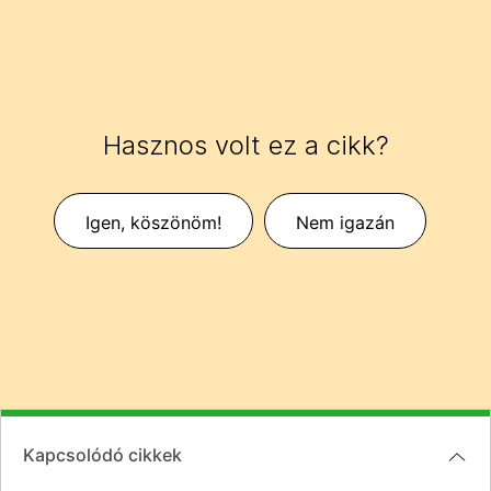
Hasznos volt ez a cikk?
Igen, köszönöm!
Nem igazán
Kapcsolódó cikkek