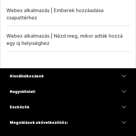
Webex alkalmazás | Emberek hozzáadása
csapattérhez
Webex alkalmazás | Nézd meg, mikor adták hozzá
egy új helyiséghez
Kisvállalkozások
Díjszabás
Nagyvállalati
Webex alkalmazás
Webex Suite
Eszközök
Meetings
Calling
Mikrofonos fejhallgatók
Calling
Megoldások a következőhöz:
Meetings
Kamerák
Oktatás
Üzenetküldés