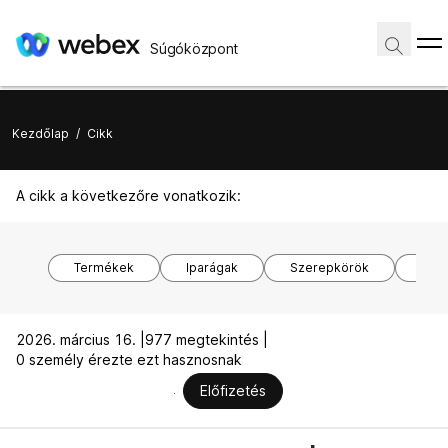
Súgóközpont
Kezdőlap
/
Cikk
A cikk a következőre vonatkozik:
Termékek
Iparágak
Szerepkörök
Ope
2026. március 16. |
977 megtekintés |
0 személy érezte ezt hasznosnak
Előfizetés