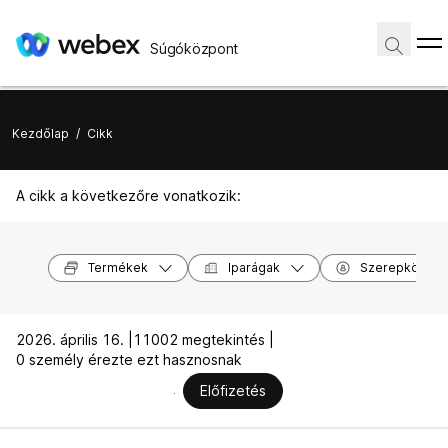
Súgóközpont
Kezdőlap
/
Cikk
A cikk a következőre vonatkozik:
Termékek
Iparágak
Szerepkörök
2026. április 16. |
11002 megtekintés |
0 személy érezte ezt hasznosnak
Előfizetés