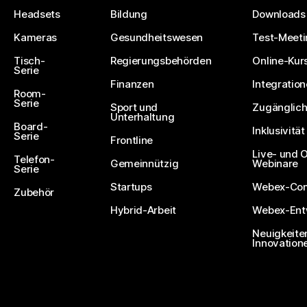
Headsets
Bildung
Downloads
Kameras
Gesundheitswesen
Test-Meeti
Tisch-
Regierungsbehörden
Online-Kur
Serie
Finanzen
Integratio
Room-
Serie
Sport und
Zugänglich
Unterhaltung
Board-
Inklusivität
Serie
Frontline
Live- und
Telefon-
Gemeinnützig
Webinare
Serie
Startups
Webex-Co
Zubehör
Hybrid-Arbeit
Webex-Entw
Neuigkeite
Innovation