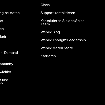
Cisco
ng beitreten
Support kontaktieren
se
Kontaktieren Sie das Sales-
Team
nen
Webex Blog
keit
Webex Thought Leadership
Webex Merch Store
 On-Demand-
Karrieren
mmunity
ickler
n und
en