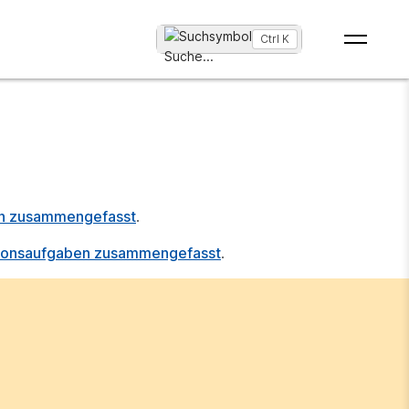
Ctrl K
Suche
...
ch zusammengefasst
.
tionsaufgaben zusammengefasst
.