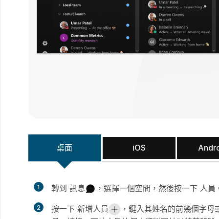
桌面
iOS
Andr
1
轉到
訊息
，選擇一個空間，然後按一下
人員
2
按一下
新增人員
，鍵入其姓名的前幾個字母