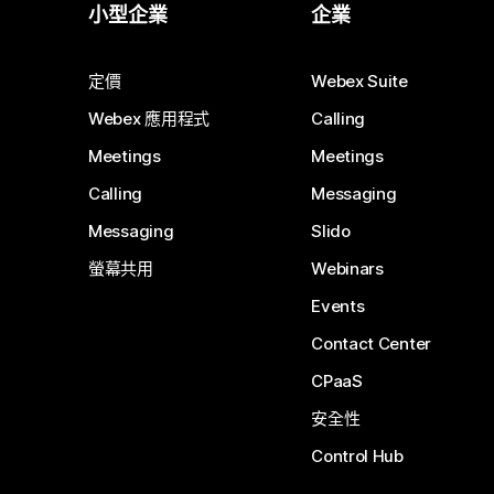
小型企業
企業
定價
Webex Suite
Webex 應用程式
Calling
Meetings
Meetings
Calling
Messaging
Messaging
Slido
螢幕共用
Webinars
Events
Contact Center
CPaaS
安全性
Control Hub