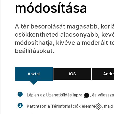
módosítása
A tér besorolását magasabb, korlá
csökkentheted alacsonyabb, kevésb
módosíthatja, kivéve a moderált t
beállításokat.
Asztal
iOS
Andr
1
Lépjen az Üzenetküldés
lapra
, és válassza
2
Kattintson a
Térinformációk elemre
, majd