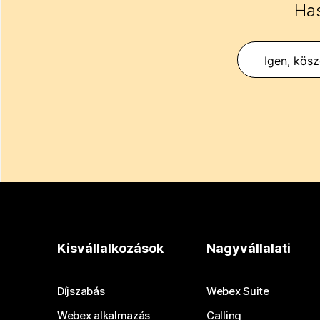
Has
Igen, kös
Kisvállalkozások
Nagyvállalati
Díjszabás
Webex Suite
Webex alkalmazás
Calling