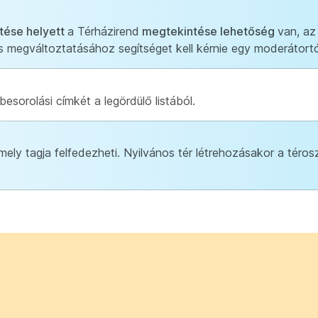
tése helyett
a Térházirend
megtekintése lehetőség
van, az 
 megváltoztatásához segítséget kell kérnie egy moderátortó
sorolási címkét a legördülő listából.
ely tagja felfedezheti. Nyilvános tér létrehozásakor a téros