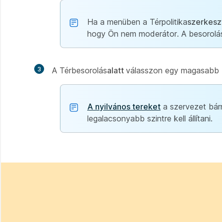
Ha a menüben a Térpolitika
szerkesz
hogy Ön nem moderátor. A besorolás
3
A Térbesorolás
alatt
válasszon egy magasabb be
A nyilvános tereket
a szervezet bárm
legalacsonyabb szintre kell állítani.