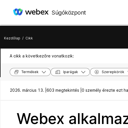
Súgóközpont
Kezdőlap
/
Cikk
A cikk a következőre vonatkozik:
Termékek
Iparágak
Szerepkörök
2026. március 13. |
603 megtekintés |
0 személy érezte ezt h
Webex alkalmaz