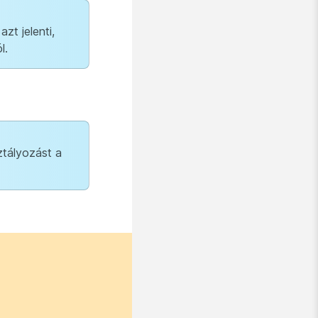
azt jelenti,
l.
ztályozást a