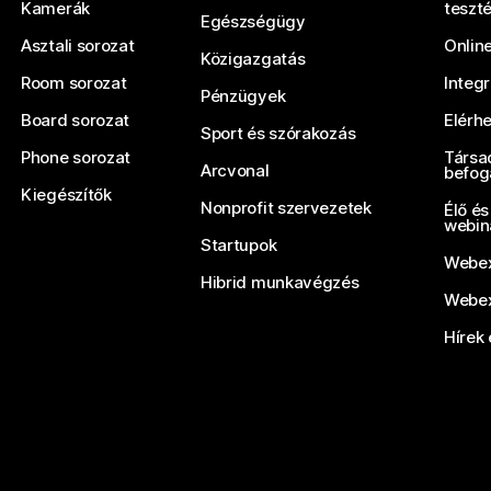
Kamerák
teszt
Egészségügy
Asztali sorozat
Onlin
Közigazgatás
Room sorozat
Integ
Pénzügyek
Board sorozat
Elérh
Sport és szórakozás
Phone sorozat
Társa
Arcvonal
befog
Kiegészítők
Nonprofit szervezetek
Élő és
webin
Startupok
Webex
Hibrid munkavégzés
Webex
Hírek 