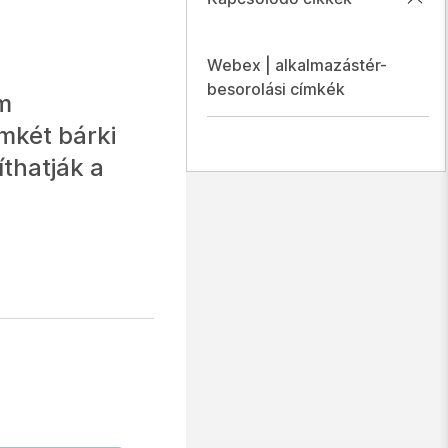
Webex | alkalmazástér-
besorolási címkék
em
mkét bárki
thatják a