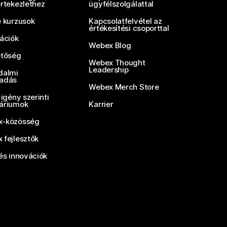
értekezlethez
ügyfélszolgálattal
e kurzusok
Kapcsolatfelvétel az
értékesítési csoporttal
rációk
Webex Blog
etőség
Webex Thought
Leadership
dalmi
adás
Webex Merch Store
 igény szerinti
áriumok
Karrier
-közösség
 fejlesztők
és innovációk