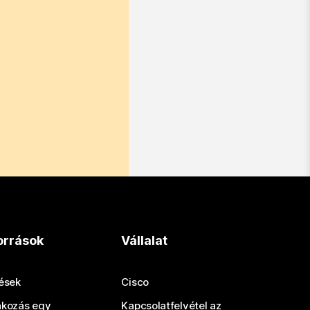
orrások
Vállalat
tések
Cisco
akozás egy
Kapcsolatfelvétel az