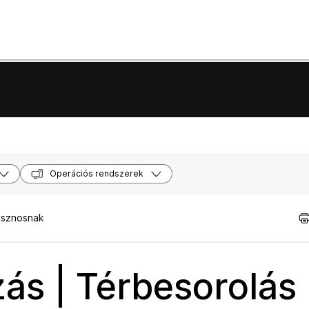
Operációs rendszerek
asznosnak
ás | Térbesorolás