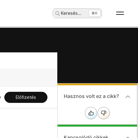
Keresés
...
⌘K
Hasznos volt ez a cikk?
Előfizetés
Kapcsolódó cikkek