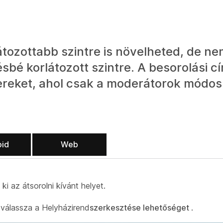
tozottabb szintre is növelheted, de n
é korlátozott szintre. A besorolási cí
ereket, ahol csak a moderátorok módosí
oid
Web
 ki az átsorolni kívánt helyet.
 válassza a Helyházirend
szerkesztése lehetőséget
.