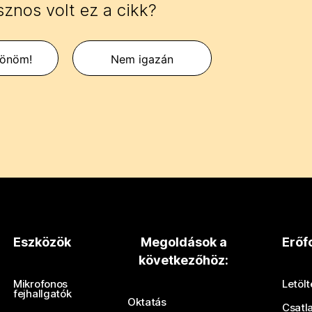
znos volt ez a cikk?
zönöm!
Nem igazán
Eszközök
Megoldások a
Erőf
következőhöz:
Mikrofonos
Letöl
fejhallgatók
Oktatás
Csatl