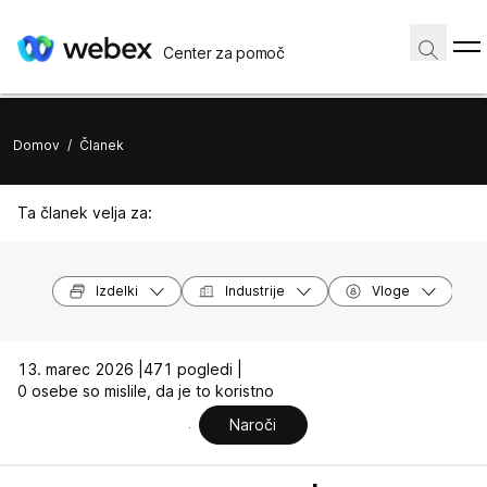
Center za pomoč
Domov
/
Članek
Ta članek velja za:
Izdelki
Industrije
Vloge
13. marec 2026 |
471 pogledi |
0 osebe so mislile, da je to koristno
Naroči