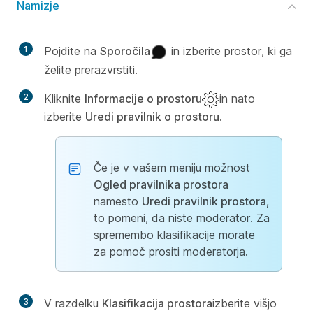
Namizje
1
Pojdite na
Sporočila
in izberite prostor, ki ga
želite prerazvrstiti.
2
Kliknite
Informacije o prostoru
in nato
izberite
Uredi pravilnik o prostoru
.
Če je v vašem meniju možnost
Ogled pravilnika prostora
namesto
Uredi pravilnik prostora
,
to pomeni, da niste moderator. Za
spremembo klasifikacije morate
za pomoč prositi moderatorja.
3
V razdelku
Klasifikacija prostora
izberite višjo