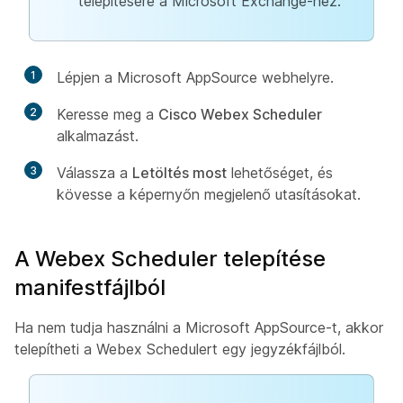
telepítésére a Microsoft Exchange-hez.
1
Lépjen a Microsoft AppSource webhelyre.
2
Keresse meg a
Cisco Webex Scheduler
alkalmazást.
3
Válassza a
Letöltés most
lehetőséget, és
kövesse a képernyőn megjelenő utasításokat.
A Webex Scheduler telepítése
manifestfájlból
Ha nem tudja használni a Microsoft AppSource-t, akkor
telepítheti a Webex Schedulert egy jegyzékfájlból.