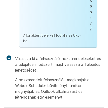
t
p
s
:
/
/
A karaktert bele kell foglalni az URL-
be.
4
Válassza ki a felhasználói hozzárendeléseket és
a telepítési módszert, majd válassza a Telepítés
lehetőséget
.
A hozzárendelt felhasználók megkapják a
Webex Scheduler bővítményt, amikor
megnyitják az Outlook alkalmazást és
létrehoznak egy eseményt.