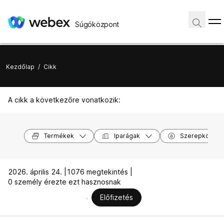
Súgóközpont
Kezdőlap
/
Cikk
A cikk a következőre vonatkozik:
Termékek
Iparágak
Szerepkörök
2026. április 24. |
1076 megtekintés |
0 személy érezte ezt hasznosnak
Előfizetés