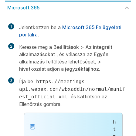
Microsoft 365
1
Jelentkezzen be a
Microsoft 365 Felügyeleti
portálra
.
2
Keresse meg a
Beállítások
>
Az integrált
alkalmazásokat
, és válassza az
Egyéni
alkalmazás
feltöltése lehetőséget, >
hivatkozást adjon a jegyzékfájlhoz.
3
Írja be
https://meetings-
api.webex.com/wbxaddin/normal/manif
és kattintson az
est_official.xml
Ellenőrzés gombra.
h
t