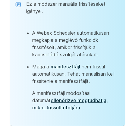
Ez a módszer manuális frissítéseket
igényel.
A Webex Scheduler automatikusan
megkapja a meglévő funkciók
frissítéseit, amikor frissítjük a
kapcsolódó szolgáltatásokat.
Maga a
manifesztfájl
nem frissül
automatikusan. Tehát manuálisan kell
frissítenie a manifesztfájlt.
A manifesztfájl módosítási
dátumát
ellenőrizve megtudhatja,
mikor frissült utoljára.