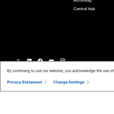
Biztonság
Control Hub
©
2026
Cisco és/vagy társvállalatai. Minden jog fenntartva.
By continuing to use our website, you acknowledge the use of
Privacy Statement
Change Settings