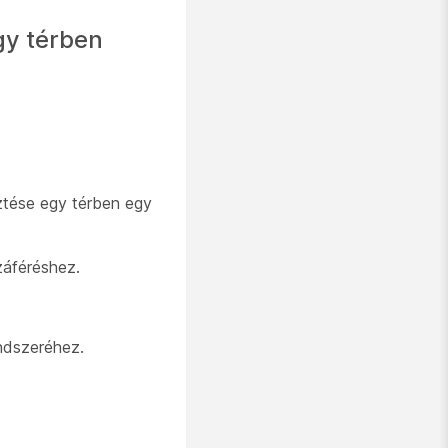
gy térben
ztése egy térben egy
záféréshez.
endszeréhez.