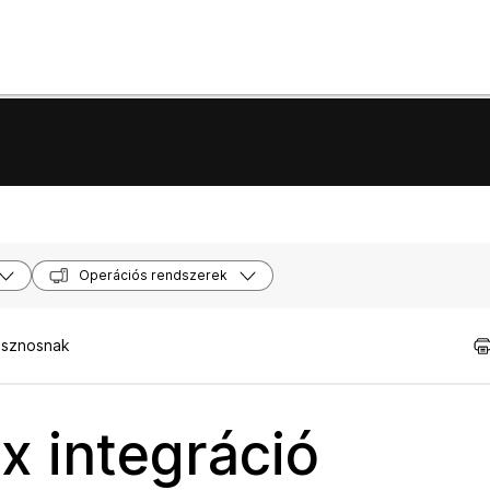
Operációs rendszerek
asznosnak
x integráció