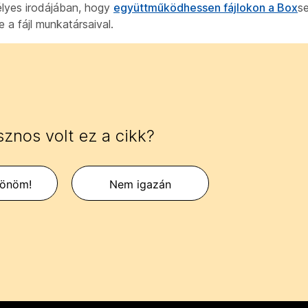
lyes irodájában, hogy
együttműködhessen fájlokon a Box
se
 a fájl munkatársaival.
znos volt ez a cikk?
zönöm!
Nem igazán