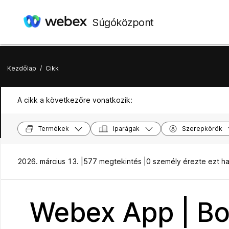
Súgóközpont
Kezdőlap
/
Cikk
A cikk a következőre vonatkozik:
Termékek
Iparágak
Szerepkörök
2026. március 13. |
577 megtekintés |
0 személy érezte ezt h
Webex App | Bo