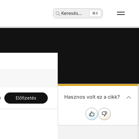
Keresés
...
⌘K
Hasznos volt ez a cikk?
Előfizetés