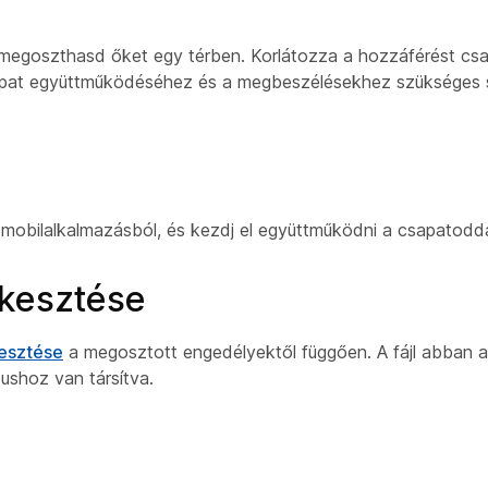
megoszthasd őket egy térben. Korlátozza a hozzáférést csa
sapat együttműködéséhez és a megbeszélésekhez szükséges 
 mobilalkalmazásból, és kezdj el együttműködni a csapatodda
rkesztése
kesztése
a megosztott engedélyektől függően. A fájl abban 
pushoz van társítva.