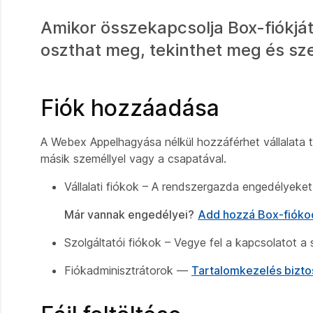
Amikor összekapcsolja Box-fiókjá
oszthat meg, tekinthet meg és sze
Fiók hozzáadása
A Webex Appelhagyása nélkül hozzáférhet vállalata 
másik személlyel vagy a csapatával.
Vállalati fiókok – A rendszergazda engedélyeket
Már vannak engedélyei?
Add hozzá Box-fióko
Szolgáltatói fiókok – Vegye fel a kapcsolatot a 
Fiókadminisztrátorok ––
Tartalomkezelés bizto