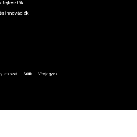
 fejlesztők
és innovációk
yilatkozat
Sütik
Védjegyek