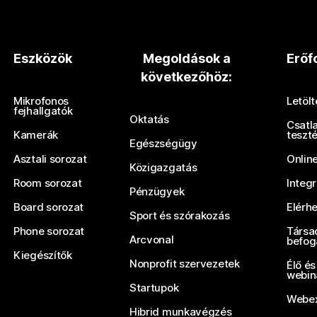
Eszközök
Megoldások a
Erőf
következőhöz:
Mikrofonos
Letöl
fejhallgatók
Oktatás
Csatl
Kamerák
teszt
Egészségügy
Asztali sorozat
Onlin
Közigazgatás
Room sorozat
Integ
Pénzügyek
Board sorozat
Elérh
Sport és szórakozás
Phone sorozat
Társa
Arcvonal
befog
Kiegészítők
Nonprofit szervezetek
Élő és
webin
Startupok
Webex
Hibrid munkavégzés