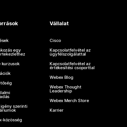
orrások
Vállalat
tések
Cisco
akozás egy
Kapcsolatfelvétel az
értekezlethez
ügyfélszolgálattal
e kurzusok
Kapcsolatfelvétel az
értékesítési csoporttal
rációk
Webex Blog
etőség
Webex Thought
Leadership
dalmi
adás
Webex Merch Store
 igény szerinti
áriumok
Karrier
-közösség