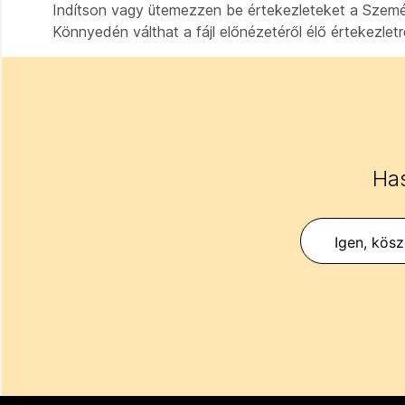
Indítson vagy ütemezzen be értekezleteket a Szemé
Könnyedén válthat a fájl előnézetéről élő értekezletre
Has
Igen, kös