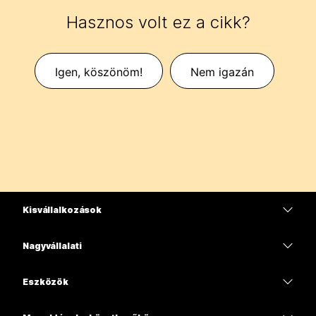
Hasznos volt ez a cikk?
Igen, köszönöm!
Nem igazán
Kisvállalkozások
Díjszabás
Nagyvállalati
Webex alkalmazás
Webex Suite
Eszközök
Meetings
Calling
Mikrofonos fejhallgatók