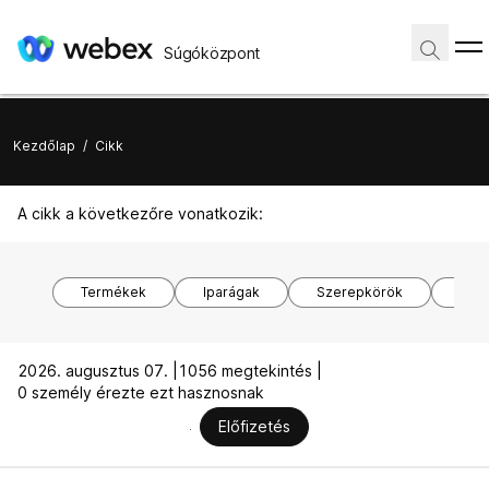
Súgóközpont
Kezdőlap
/
Cikk
A cikk a következőre vonatkozik:
Termékek
Iparágak
Szerepkörök
Ope
2026. augusztus 07. |
1056 megtekintés |
0 személy érezte ezt hasznosnak
Előfizetés