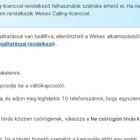
-licenccel rendelkező felhasználók számára érhető el. Ha ne
nem rendelkezik Webex Calling-licenccel.
áltatással van beállítva, ellenőrizheti a Webex alkalmazásbó
gáltatással rendelkezi
k.
ok
elemre.
csolja be a váltókapcsolót.
, és adjon meg legfeljebb 10 telefonszámot, hogy egyszerr
 hívás közben csörögjenek, válassza a
Ne csörögjön hívás 
t, ha a hívást fogadó személyt a kapcsolás előtt egy gomb