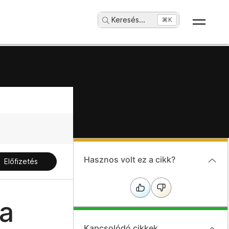
Keresés
...
⌘K
Hasznos volt ez a cikk?
Előfizetés
a
Kapcsolódó cikkek