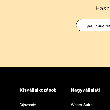
Haszn
Igen, köszön
Kisvállalkozások
Nagyvállalati
Díjszabás
Webex Suite