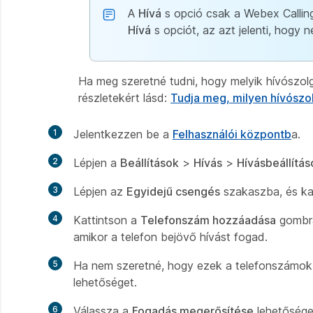
A
Hívá
s opció csak a Webex Calling
Hívá
s opciót, az azt jelenti, hogy 
Ha meg szeretné tudni, hogy melyik hívószolg
részletekért lásd:
Tudja meg, milyen hívószol
1
Jelentkezzen be a
Felhasználói központb
a.
2
Lépjen a
Beállítások
>
Hívás
>
Hívásbeállítás
3
Lépjen az
Egyidejű csengés
szakaszba, és kap
4
Kattintson a
Telefonszám hozzáadása
gombra
amikor a telefon bejövő hívást fogad.
5
Ha nem szeretné, hogy ezek a telefonszámok
lehetőséget.
6
Válassza a
Fogadás megerősítése
lehetősége