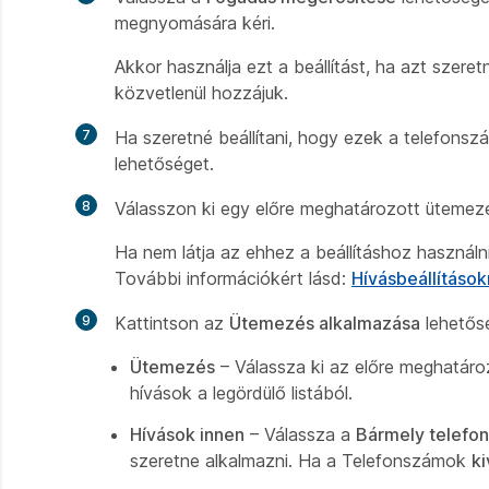
megnyomására kéri.
Akkor használja ezt a beállítást, ha azt szere
közvetlenül hozzájuk.
7
Ha szeretné beállítani, hogy ezek a telefonsz
lehetőséget.
8
Válasszon ki egy előre meghatározott ütemezés
Ha nem látja az ehhez a beállításhoz használn
További információkért lásd:
Hívásbeállításo
9
Kattintson az
Ütemezés alkalmazása
lehetősé
Ütemezés
– Válassza ki az előre meghatáro
hívások a legördülő listából.
Hívások innen
– Válassza a
Bármely telefo
szeretne alkalmazni. Ha a Telefonszámok
ki