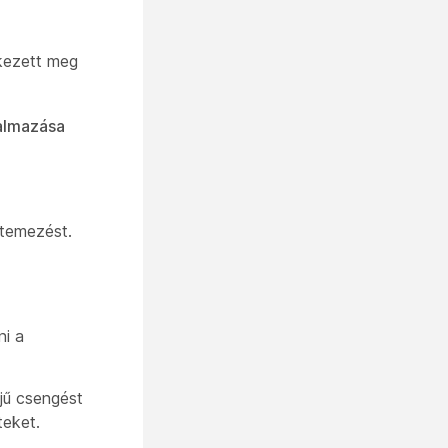
rkezett meg
almazása
temezést.
ni a
jű csengést
teket.