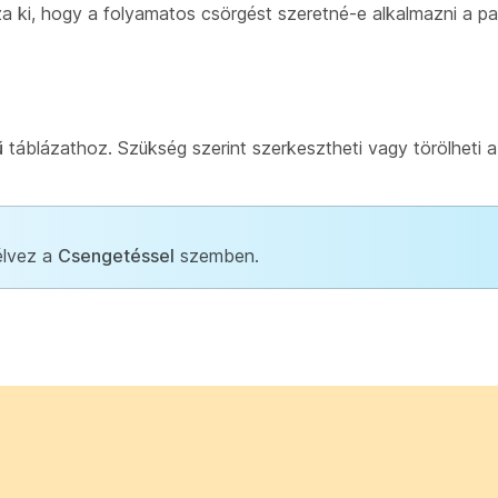
a ki, hogy a folyamatos csörgést szeretné-e alkalmazni a p
ű
táblázathoz. Szükség szerint szerkesztheti vagy törölheti 
élvez a
Csengetéssel
szemben.