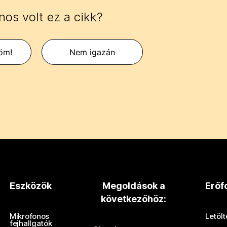
os volt ez a cikk?
öm!
Nem igazán
Eszközök
Megoldások a
Erőf
következőhöz:
Mikrofonos
Letöl
fejhallgatók