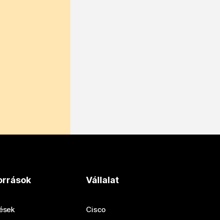
orrások
Vállalat
tések
Cisco