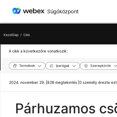
Súgóközpont
Kezdőlap
/
Cikk
A cikk a következőre vonatkozik:
Termékek
Iparágak
Szerepkörök
2024. november 29. |
828 megtekintés |
0 személy érezte ez
Párhuzamos csö