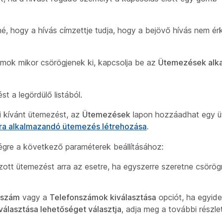
tné, hogy a hívás címzettje tudja, hogy a bejövő hívás nem é
ámok mikor csörögjenek ki, kapcsolja be az
Ütemezések alk
t a legördülő listából.
i kívánt ütemezést, az
Ütemezések
lapon hozzáadhat egy ü
kra alkalmazandó ütemezés létrehozása
.
gre a következő paraméterek beállításához:
zott ütemezést arra az esetre, ha egyszerre szeretne csörög
nszám
vagy a
Telefonszámok kiválasztása
opciót, ha egyide
választása lehetőséget választja
, adja meg a további részle