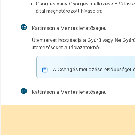
Csörgés
vagy
Csörgés mellőzése
– Válassz
által meghatározott hívásokra.
10
Kattintson a
Mentés
lehetőségre.
Ütemtervét hozzáadja a
Gyűrű
vagy
Ne Gyűr
ütemezéseket a táblázatokból.
A
Csengés mellőzése
elsőbbséget 
11
Kattintson a
Mentés
lehetőségre.