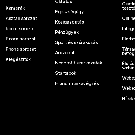
Oktatás
Csatl
Kamerák
teszt
Egészségügy
Asztali sorozat
Onlin
Közigazgatás
Room sorozat
Integ
Pénzügyek
Board sorozat
Elérh
Sport és szórakozás
Phone sorozat
Társa
Arcvonal
befog
Kiegészítők
Nonprofit szervezetek
Élő és
webin
Startupok
Webex
Hibrid munkavégzés
Webex
Hírek 