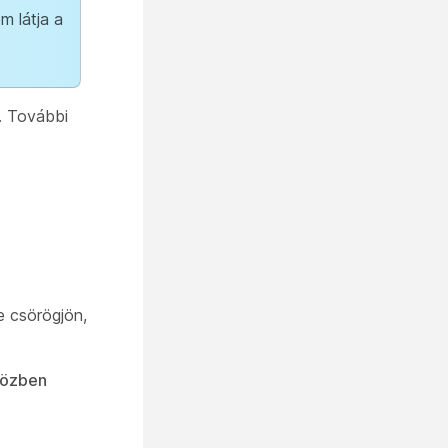
m látja a
l. További
e csörögjön,
közben