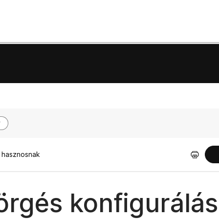
t hasznosnak
rgés konfigurálás