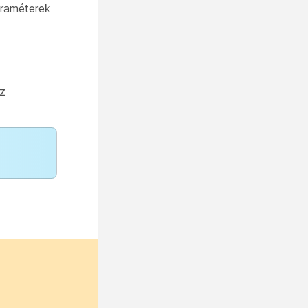
araméterek
az