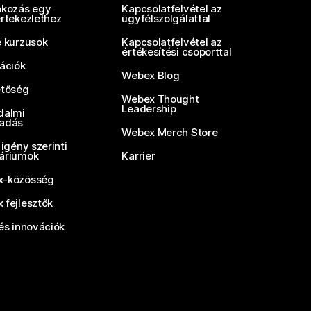
akozás egy
Kapcsolatfelvétel az
értekezlethez
ügyfélszolgálattal
e kurzusok
Kapcsolatfelvétel az
értékesítési csoporttal
rációk
Webex Blog
etőség
Webex Thought
Leadership
dalmi
adás
Webex Merch Store
 igény szerinti
áriumok
Karrier
-közösség
 fejlesztők
és innovációk