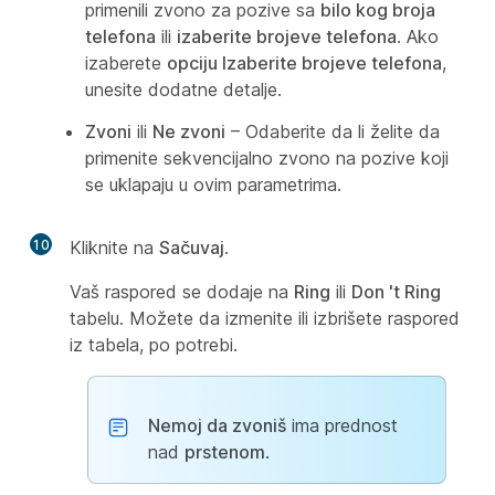
primenili zvono za pozive sa
bilo kog broja
telefona
ili
izaberite brojeve telefona
. Ako
izaberete
opciju Izaberite brojeve telefona
,
unesite dodatne detalje.
Zvoni
ili
Ne zvoni
– Odaberite da li želite da
primenite sekvencijalno zvono na pozive koji
se uklapaju u ovim parametrima.
10
Kliknite na
Sačuvaj
.
Vaš raspored se dodaje na
Ring
ili
Don 't Ring
tabelu. Možete da izmenite ili izbrišete raspored
iz tabela, po potrebi.
Nemoj da zvoniš
ima prednost
nad
prstenom
.