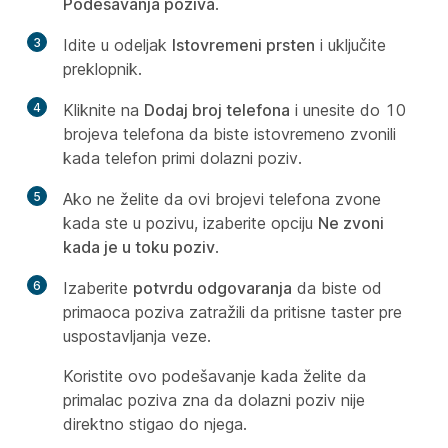
Podešavanja poziva
.
3
Idite u odeljak
Istovremeni prsten
i uključite
preklopnik.
4
Kliknite na
Dodaj broj telefona
i unesite do 10
brojeva telefona da biste istovremeno zvonili
kada telefon primi dolazni poziv.
5
Ako ne želite da ovi brojevi telefona zvone
kada ste u pozivu, izaberite opciju
Ne zvoni
kada je u toku poziv
.
6
Izaberite
potvrdu odgovaranja
da biste od
primaoca poziva zatražili da pritisne taster pre
uspostavljanja veze.
Koristite ovo podešavanje kada želite da
primalac poziva zna da dolazni poziv nije
direktno stigao do njega.