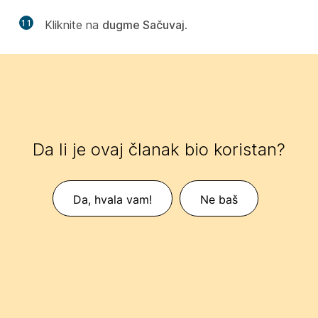
11
Kliknite na
dugme Sačuvaj
.
Da li je ovaj članak bio koristan?
Da, hvala vam!
Ne baš