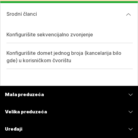
Srodni članci
Konfigurišite sekvencijalno zvonjenje
Konfigurišite domet jednog broja (kancelarija bilo
gde) u korisničkom čvorištu
Mala preduzeća
Cene
Velika preduzeća
Aplikacija Webex
Webex Suite
Uređaji
Sastanci
Calling