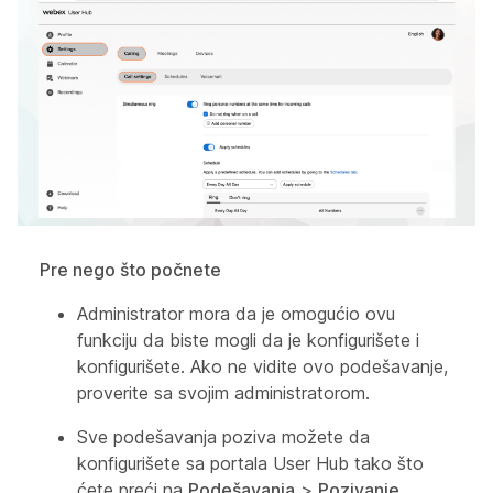
Pre nego što počnete
Administrator mora da je omogućio ovu
funkciju da biste mogli da je konfigurišete i
konfigurišete. Ako ne vidite ovo podešavanje,
proverite sa svojim administratorom.
Sve podešavanja poziva možete da
konfigurišete sa portala User Hub tako što
ćete preći na
Podešavanja
>
Pozivanje
.