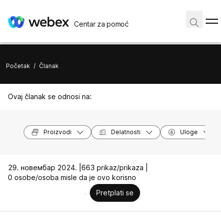
Centar za pomoć
Početak
/
Članak
Ovaj članak se odnosi na:
Proizvodi
Delatnosti
Uloge
29. новембар 2024. |
663 prikaz/prikaza |
0 osobe/osoba misle da je ovo korisno
Pretplati se