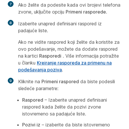
7
Ako želite da podesite kada ovi brojevi telefona
zvone, uključite opciju
Primeni rasporede
.
8
Izaberite unapred definisani raspored iz
padajuće liste.
Ako ne vidite raspored koji želite da koristite za
ovo podešavanje, možete da dodate raspored
na kartici
Rasporedi
. Više informacija potražite
u članku
Kreiranje rasporeda za primenu na
podešavanja poziva
.
9
Kliknite na
Primeni raspored
da biste podesili
sledeće parametre:
Raspored
– Izaberite unapred definisani
raspored kada želite da pozivi zvone
istovremeno sa padajuće liste.
Pozivi iz
– izaberite da biste istovremeno