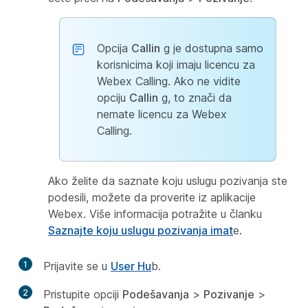
Opcija
Callin
g je dostupna samo
korisnicima koji imaju licencu za
Webex Calling. Ako ne vidite
opciju
Callin
g, to znači da
nemate licencu za Webex
Calling.
Ako želite da saznate koju uslugu pozivanja ste
podesili, možete da proverite iz aplikacije
Webex. Više informacija potražite u članku
Saznajte koju uslugu pozivanja imat
e.
1
Prijavite se u
User Hu
b.
2
Pristupite opciji
Podešavanja
>
Pozivanje
>