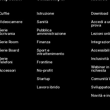
Invia una domanda
Cuffie
Istruzione
Download
Videocamere
Sanità
Accedi a u
prova
Serie
Pubblica
Scrivania
amministrazione
Lezioni onl
Serie Room
Finanza
Integrazion
Serie Board
Sport e
Accessibili
intrattenimento
Serie
Inclusività
Telefoni
Frontline
Webinar in 
Accessori
No-profit
richiesta
Startup
Comunità 
Lavoro ibrido
Sviluppato
Novità e i