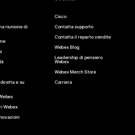
Cisco
na riunione di
Contatta supporto
Contatta il reparto vendite
ine
Webex Blog
i
Leadership di pensiero
tà
Webex
Webex Merch Store
diretta e su
Carriera
Webex
ri Webex
nnovazioni