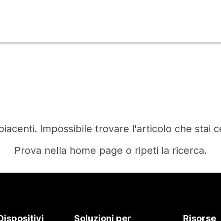
iacenti. Impossibile trovare l'articolo che stai 
Prova nella home page o ripeti la ricerca.
Home
Dispositivi
Soluzioni per
Risorse
Occorre una risposta?