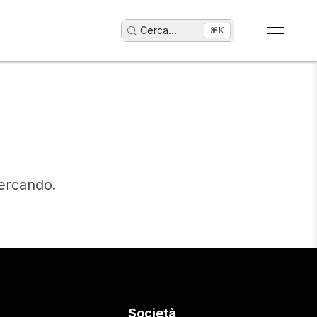
Cerca
...
⌘K
cercando.
Società