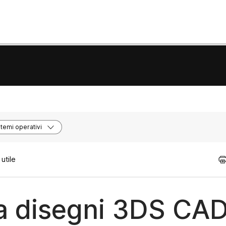
stemi operativi
utile
da disegni 3DS CA