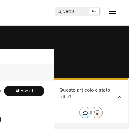
Cerca
...
⌘K
Questo articolo è stato
Abbonati
utile?
D