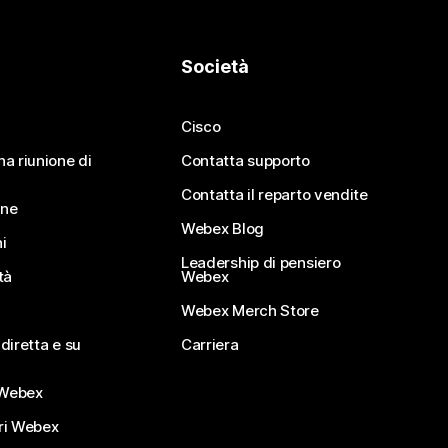
Società
Cisco
na riunione di
Contatta supporto
Contatta il reparto vendite
ine
Webex Blog
i
Leadership di pensiero
tà
Webex
Webex Merch Store
diretta e su
Carriera
Webex
ri Webex