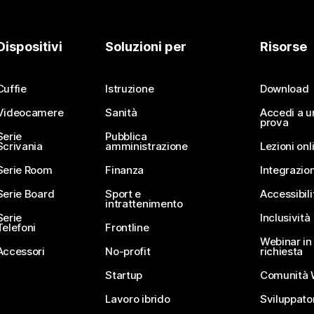
Dispositivi
Soluzioni per
Risorse
Cuffie
Istruzione
Download
Videocamere
Sanità
Accedi a u
prova
Serie
Pubblica
Scrivania
amministrazione
Lezioni onl
Serie Room
Finanza
Integrazion
Serie Board
Sport e
Accessibili
intrattenimento
Serie
Inclusività
Telefoni
Frontline
Webinar in 
Accessori
No-profit
richiesta
Startup
Comunità 
Lavoro ibrido
Sviluppato