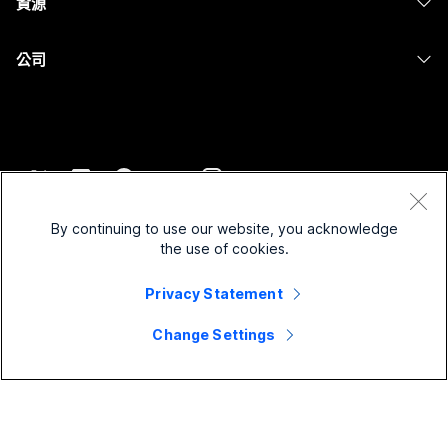
資源
Desk 系列
螢幕共用
醫療保健
Slido
下載
Room 系列
公司
政府
Webinars
加入測驗會議
Board 系列
Cisco
財務
Events
線上課程
電話系列
聯絡技術支援
運動與娛樂
Contact Center
整合
配件
聯絡銷售人員
前線
CPaaS
協助工具
條款和條件
Webex 部落格
非營利
安全性
By continuing to use our website, you acknowledge
包容性
隱私權聲明
the use of cookies.
Webex 思想領導力
啟動
Control Hub
Cookie
即時和隨選網路研討會
Webex Merch Store
Privacy Statement
商標
混合式工作
Webex 社群
©
2026
Cisco 和/或其子公司。保留所有權利。
職業
Change Settings
Webex 開發人員
新聞與創新