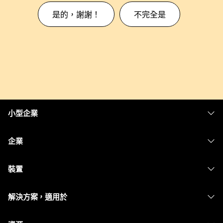
是的，謝謝！
不完全是
小型企業
定價
企業
Webex 應用程式
Webex Suite
裝置
Meetings
Calling
耳機
Calling
解決方案，適用於
Meetings
攝影機
Messaging
教育
Messaging