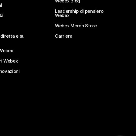
Webex Blog
i
Leadership di pensiero
tà
Webex
Webex Merch Store
diretta e su
Carriera
Webex
ri Webex
nnovazioni