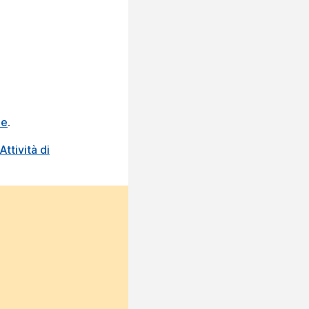
de
.
ttività di