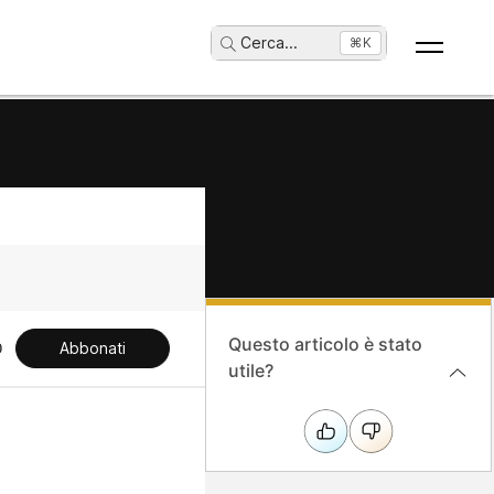
Cerca
...
⌘K
Questo articolo è stato
Abbonati
utile?