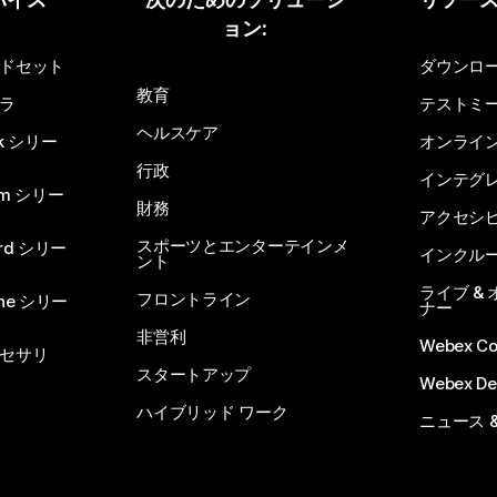
ョン:
ドセット
ダウンロ
教育
ラ
テストミ
ヘルスケア
sk シリー
オンライ
行政
インテグ
om シリー
財務
アクセシ
スポーツとエンターテインメ
rd シリー
インクル
ント
ライブ &
フロントライン
one シリー
ナー
非営利
Webex C
セサリ
スタートアップ
Webex De
ハイブリッド ワーク
ニュース 