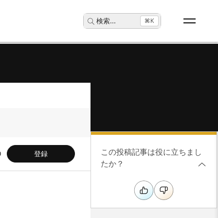
検索
...
⌘K
この投稿記事は役に立ちまし
登録
たか？