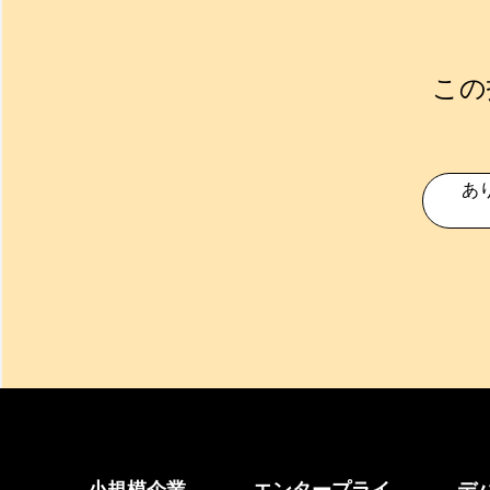
この
あ
小規模企業
エンタープライ
デ