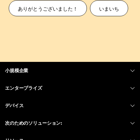
ありがとうございました！
いまいち
小規模企業
価格
エンタープライズ
Webex アプリ
Webex スイート
デバイス
Meetings
Calling
ヘッドセット
Calling
次のためのソリューション:
Meetings
カメラ
メッセージング
教育
メッセージング