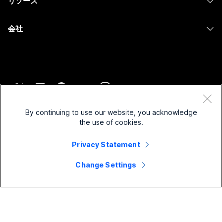
リソース
Desk シリーズ
画面共有
ヘルスケア
Slido
ダウンロード
Room シリーズ
会社
行政
ウェビナー
テストミーティングに参加
Board シリーズ
Cisco
財務
Events
オンラインクラス
Phone シリーズ
サポートへお問い合わせ
スポーツとエンターテインメント
Contact Center
インテグレーション
アクセサリ
セールスに問い合わせ
フロントライン
CPaaS
アクセシビリティ
利用規約
Webex Blog
非営利
セキュリティ
By continuing to use our website, you acknowledge
インクルージョン
プライバシーステートメント
the use of cookies.
Webex ソート リーダーシップ
スタートアップ
Control Hub
クッキー
ライブ & オンデマンド ウェビナー
Privacy Statement
Webex Merch Store
商標
ハイブリッド ワーク
Webex Community
©
2026
Cisco and/or its affiliates. All rights reserved.
キャリア
Change Settings
Webex Developers
ニュース & イノベーション