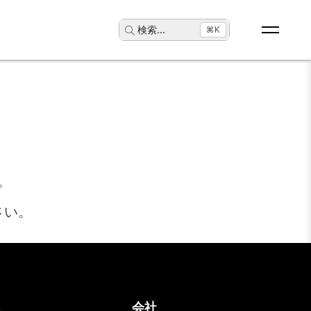
検索
...
⌘K
。
さい。
ス
会社