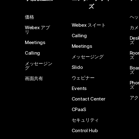
ズ
価格
ヘッ
Webex スイート
Webex アプ
カメ
リ
Calling
De
Meetings
ズ
Meetings
Calling
Ro
メッセージング
ズ
メッセージン
Slido
グ
Boa
ズ
ウェビナー
画面共有
Ph
ズ
Events
アク
Contact Center
CPaaS
セキュリティ
Control Hub