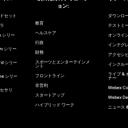
ョン:
質問を投稿してください
ドセット
ダウンロ
教育
ラ
テストミ
ヘルスケア
sk シリー
オンライ
行政
インテグ
om シリー
財務
アクセシ
スポーツとエンターテインメ
rd シリー
インクル
ント
ライブ &
フロントライン
one シリー
ナー
非営利
Webex C
セサリ
スタートアップ
Webex De
ハイブリッド ワーク
ニュース 