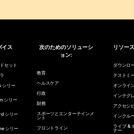
バイス
次のためのソリューシ
リソー
ョン:
ドセット
ダウンロ
教育
ラ
テストミ
ヘルスケア
sk シリー
オンライ
行政
インテグ
om シリー
財務
アクセシ
スポーツとエンターテインメ
rd シリー
インクル
ント
ライブ &
フロントライン
one シリー
ナー