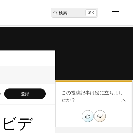
検索
...
⌘K
この投稿記事は役に立ちまし
登録
たか？
のビデ