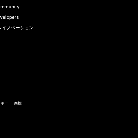
ommunity
velopers
& イノベーション
ッキー
商標