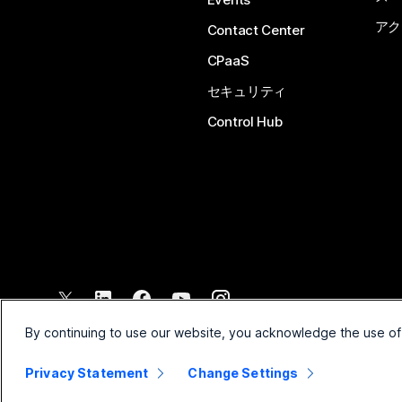
アク
Contact Center
CPaaS
セキュリティ
Control Hub
©
2026
Cisco and/or its affiliates. All rights reserved.
By continuing to use our website, you acknowledge the use of
Privacy Statement
Change Settings