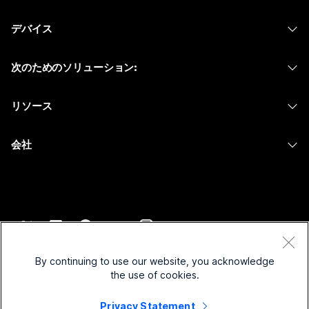
Webex アプリ
Webex スイート
何をお探しですか?
デバイス
Meetings
Calling
ヘッドセット
Calling
質問を投稿してください
次のためのソリューション:
Meetings
カメラ
メッセージング
教育
メッセージング
リソース
Desk シリーズ
画面共有
ヘルスケア
Slido
ダウンロード
Room シリーズ
会社
行政
ウェビナー
テストミーティングに参加
Board シリーズ
Cisco
財務
Events
オンラインクラス
Phone シリーズ
サポートへお問い合わせ
スポーツとエンターテインメント
Contact Center
インテグレーション
アクセサリ
セールスに問い合わせ
フロントライン
CPaaS
アクセシビリティ
利用規約
Webex Blog
非営利
セキュリティ
By continuing to use our website, you acknowledge
インクルージョン
プライバシーステートメント
the use of cookies.
Webex ソート リーダーシップ
スタートアップ
Control Hub
クッキー
ライブ & オンデマンド ウェビナー
Privacy Statement
Webex Merch Store
商標
ハイブリッド ワーク