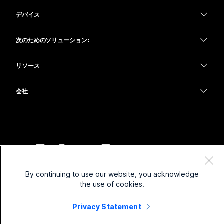
Webex アプリ
Webex スイート
デバイス
何をお探しですか?
Meetings
Calling
ヘッドセット
Calling
次のためのソリューション:
質問を投稿してください
Meetings
カメラ
教育
メッセージング
メッセージング
リソース
Desk シリーズ
ヘルスケア
画面共有
ダウンロード
Slido
Room シリーズ
会社
行政
テストミーティングに参加
ウェビナー
Cisco
Board シリーズ
財務
オンラインクラス
Events
サポートへお問い合わせ
Phone シリーズ
スポーツとエンターテインメント
インテグレーション
Contact Center
セールスに問い合わせ
アクセサリ
フロントライン
アクセシビリティ
CPaaS
利用規約
Webex Blog
By continuing to use our website, you acknowledge
非営利
プライバシーステートメント
インクルージョン
セキュリティ
the use of cookies.
Webex ソート リーダーシップ
クッキー
スタートアップ
ライブ & オンデマンド ウェビナー
Control Hub
Privacy Statement
Webex Merch Store
商標
ハイブリッド ワーク
Webex Community
©
2026
Cisco and/or its affiliates. All rights reserved.