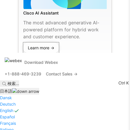
Cisco AI Assistant
The most advanced generative AI-
powered platform for hybrid work
and customer experience.
Learn more →
Download Webex
+1-888-469-3239
Contact Sales →
Ctrl K
検索
...
日本語
Dansk
Deutsch
English
Español
Français
Italiano