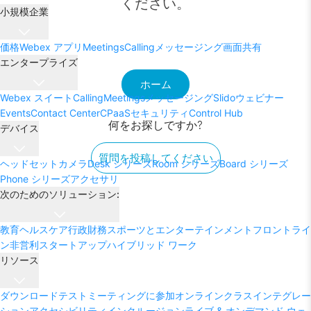
ください。
小規模企業
価格
Webex アプリ
Meetings
Calling
メッセージング
画面共有
エンタープライズ
ホーム
Webex スイート
Calling
Meetings
メッセージング
Slido
ウェビナー
Events
Contact Center
CPaaS
セキュリティ
Control Hub
何をお探しですか?
デバイス
質問を投稿してください
ヘッドセット
カメラ
Desk シリーズ
Room シリーズ
Board シリーズ
Phone シリーズ
アクセサリ
次のためのソリューション:
教育
ヘルスケア
行政
財務
スポーツとエンターテインメント
フロントライ
ン
非営利
スタートアップ
ハイブリッド ワーク
リソース
ダウンロード
テストミーティングに参加
オンラインクラス
インテグレー
ション
アクセシビリティ
インクルージョン
ライブ & オンデマンド ウェ