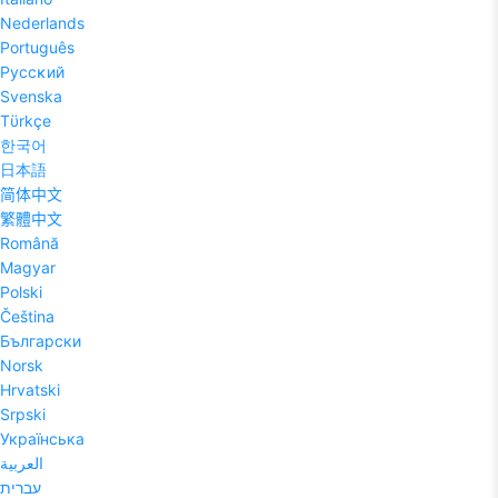
Nederlands
Português
Pyccĸий
Svenska
Tϋrkçe
한국어
日本語
简体中文
繁體中文
Română
Magyar
Polski
Čeština
Български
Norsk
Hrvatski
Srpski
Українська
العربية
עברית