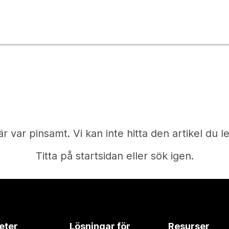
är var pinsamt. Vi kan inte hitta den artikel du le
Titta på startsidan eller sök igen.
Start
eter
Lösningar för
Resurser
Behöver du ett svar?