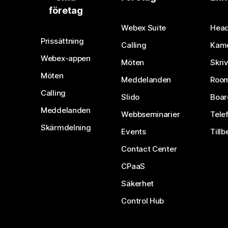
företag
Webex Suite
Head
Prissättning
Calling
Kam
Webex-appen
Möten
Skri
Möten
Meddelanden
Room
Calling
Slido
Boar
Meddelanden
Webbseminarier
Tele
Skärmdelning
Events
Tillb
Contact Center
CPaaS
Säkerhet
Control Hub