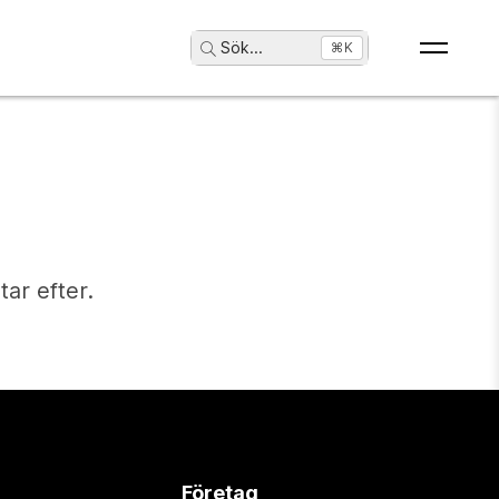
Sök
...
⌘K
tar efter.
Företag