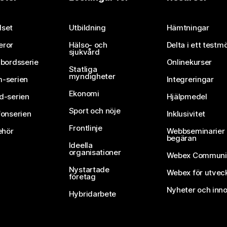
Skicka in en fråga
set
Utbildning
Hämtningar
eror
Hälso- och
Delta i ett testm
sjukvård
vbordsserie
Onlinekurser
Statliga
myndigheter
-serien
Integreringar
Ekonomi
d-serien
Hjälpmedel
Sport och nöje
fonserien
Inklusivitet
Frontlinje
ehör
Webbseminarier 
begäran
Ideella
organisationer
Webex Communi
Nystartade
Webex för utvec
företag
Nyheter och inno
Hybridarbete