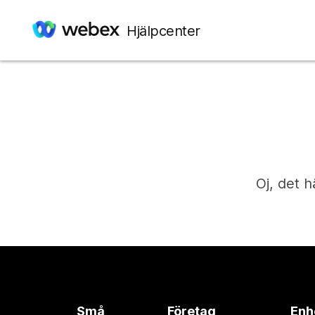
Hjälpcenter
Oj, det h
Små
Företag
Enh