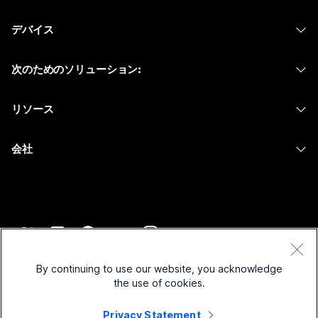
Webex アプリ
Webex スイート
何をお探しですか?
デバイス
Meetings
Calling
ヘッドセット
Calling
質問を投稿してください
次のためのソリューション:
Meetings
カメラ
メッセージング
教育
メッセージング
リソース
Desk シリーズ
画面共有
ヘルスケア
Slido
ダウンロード
Room シリーズ
会社
行政
ウェビナー
テストミーティングに参加
Board シリーズ
Cisco
財務
Events
オンラインクラス
Phone シリーズ
サポートへお問い合わせ
スポーツとエンターテインメント
Contact Center
インテグレーション
アクセサリ
セールスに問い合わせ
フロントライン
CPaaS
アクセシビリティ
利用規約
Webex Blog
非営利
セキュリティ
By continuing to use our website, you acknowledge
インクルージョン
プライバシーステートメント
the use of cookies.
Webex ソート リーダーシップ
スタートアップ
Control Hub
クッキー
ライブ & オンデマンド ウェビナー
Privacy Statement
Webex Merch Store
商標
ハイブリッド ワーク