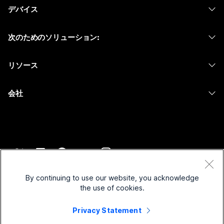
Webex スイート
デバイス
Meetings
Calling
ヘッドセット
Calling
次のためのソリューション:
Meetings
カメラ
メッセージング
教育
メッセージング
リソース
Desk シリーズ
画面共有
ヘルスケア
Slido
ダウンロード
Room シリーズ
会社
行政
ウェビナー
テストミーティングに参加
Board シリーズ
Cisco
財務
Events
オンラインクラス
Phone シリーズ
サポートへお問い合わせ
スポーツとエンターテインメント
Contact Center
インテグレーション
アクセサリ
セールスに問い合わせ
フロントライン
CPaaS
アクセシビリティ
利用規約
Webex Blog
非営利
セキュリティ
By continuing to use our website, you acknowledge
インクルージョン
プライバシーステートメント
the use of cookies.
Webex ソート リーダーシップ
スタートアップ
Control Hub
クッキー
ライブ & オンデマンド ウェビナー
Webex Merch Store
Privacy Statement
商標
ハイブリッド ワーク
Webex Community