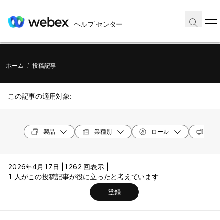
ヘルプ センター
ホーム
/
投稿記事
この記事の適用対象:
製品
業種別
ロール
オペ
2026年4月17日 |
1262 回表示 |
1 人がこの投稿記事が役に立ったと考えています
登録