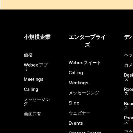
小規模企業
エンタープライ
デ
ズ
価格
ヘッ
Webex スイート
Webex アプ
カメ
リ
Calling
De
Meetings
ズ
Meetings
Calling
Ro
メッセージング
ズ
メッセージン
Slido
グ
Boa
ズ
ウェビナー
画面共有
Ph
ズ
Events
アク