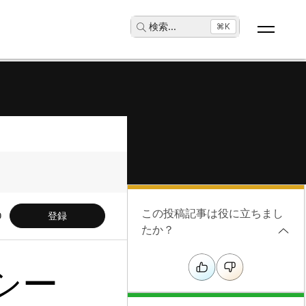
検索
...
⌘K
この投稿記事は役に立ちまし
登録
たか？
シー