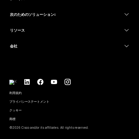
Meetings
Calling
ヘッドセット
Calling
次のためのソリューション:
Meetings
カメラ
教育
メッセージング
メッセージング
リソース
Desk シリーズ
ヘルスケア
画面共有
ダウンロード
Slido
Room シリーズ
会社
行政
テストミーティングに参加
ウェビナー
Cisco
Board シリーズ
財務
オンラインクラス
Events
サポートへお問い合わせ
Phone シリーズ
スポーツとエンターテインメント
インテグレーション
Contact Center
セールスに問い合わせ
アクセサリ
フロントライン
アクセシビリティ
CPaaS
利用規約
Webex Blog
非営利
インクルージョン
プライバシーステートメント
セキュリティ
Webex ソート リーダーシップ
スタートアップ
クッキー
ライブ & オンデマンド ウェビナー
Control Hub
Webex Merch Store
商標
ハイブリッド ワーク
Webex Community
©
2026
Cisco and/or its affiliates. All rights reserved.
キャリア
Webex Developers