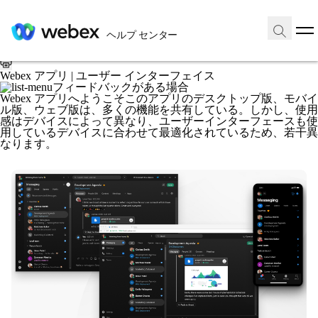
ホーム
/
投稿記事
ヘルプ センター
2026年4月03日 |
7339 回表示 |
0 人がこの投稿記事が役に立った
と考えています
Webex アプリ | ユーザー インターフェイス
フィードバックがある場合
Webex アプリへようこそこのアプリのデスクトップ版、モバイ
ル版、ウェブ版は、多くの機能を共有している。しかし、使用
感はデバイスによって異なり、ユーザーインターフェースも使
用しているデバイスに合わせて最適化されているため、若干異
なります。